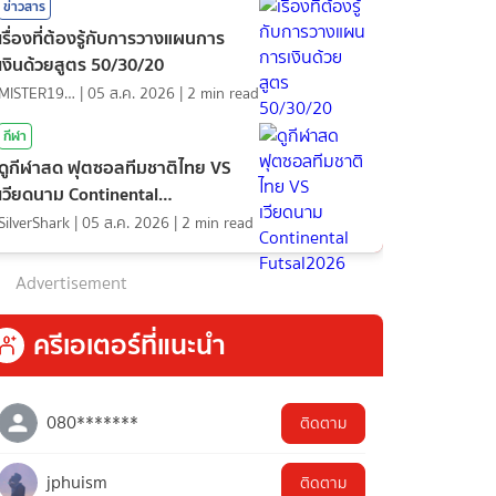
ข่าวสาร
เรื่องที่ต้องรู้กับการวางแผนการ
เงินด้วยสูตร 50/30/20
MISTER1997
|
05 ส.ค. 2026
|
2
min read
กีฬา
ดูกีฬาสด ฟุตซอลทีมชาติไทย VS
เวียดนาม Continental
Futsal2026
SilverShark
|
05 ส.ค. 2026
|
2
min read
Advertisement
ครีเอเตอร์ที่แนะนำ
080*******
ติดตาม
jphuism
ติดตาม