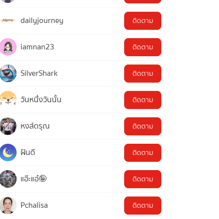
dailyjourney
ติดตาม
iamnan23
ติดตาม
SilverShark
ติดตาม
วันหนึ่งวันนั้น
ติดตาม
หงส์ดรุณ
ติดตาม
ฝันดี
ติดตาม
แอ๊ะแอ๋🤪
ติดตาม
Pchalisa
ติดตาม