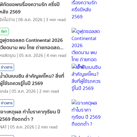
พิกัดขอพรเรื่องความรัก ครึ่งปี
หลัง 2569
จิตไม่ว่าง
|
06 ส.ค. 2026
|
3
min read
กีฬา
ดูฟุตซอลสด Continental 2026
เวียดนาม พบ ไทย ถ่ายทอดสด
กีฬา
หงส์ดรุณ
|
05 ส.ค. 2026
|
4
min read
ข่าวสาร
น้ำมันเบนซิน สำคัญแค่ไหน? สิ่งที่
ผู้ใช้รถควรรู้ในปี 2569
linda
|
05 ส.ค. 2026
|
2
min read
ข่าวสาร
เจาะเหตุผล ทำไมราคาทุเรียน ปี
2569 ถึงตกต่ำ ?
NAT
|
05 ส.ค. 2026
|
2
min read