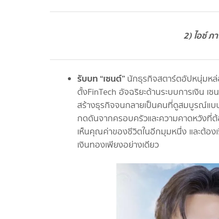
2) ไอซ์ ภ
รับบท “เซนต์”
นักธุรกิจสตาร์ตอัปหนุ่มหล่
ตั้งFinTech อัจฉริยะด้านระบบการเงิน เซนต
สร้างธุรกิจจนกลายเป็นคนที่ดูสมบูรณ์แบ
กดดันจากครอบครัวและความคาดหวังที่ต้อง
เห็นคุณค่าของชีวิตในอีกมุมหนึ่ง และต้องเร
เงินทองเพียงอย่างเดียว