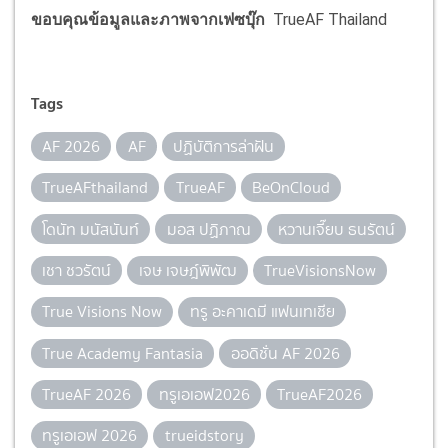
ขอบคุณข้อมูลและภาพจากเฟซบุ๊ก
TrueAF Thailand
Tags
AF 2026
AF
ปฏิบัติการล่าฝัน
TrueAFthailand
TrueAF
BeOnCloud
โดนัท มนัสนันท์
มอส ปฏิภาณ
หวานเจี๊ยบ ธนรัตน์
เชา ชวรัตน์
เจษ เจษฎ์พิพัฒ
TrueVisionsNow
True Visions Now
ทรู อะคาเดมี แฟนเทเชีย
True Academy Fantasia
ออดิชั่น AF 2026
TrueAF 2026
ทรูเอเอฟ2026
TrueAF2026
ทรูเอเอฟ 2026
trueidstory