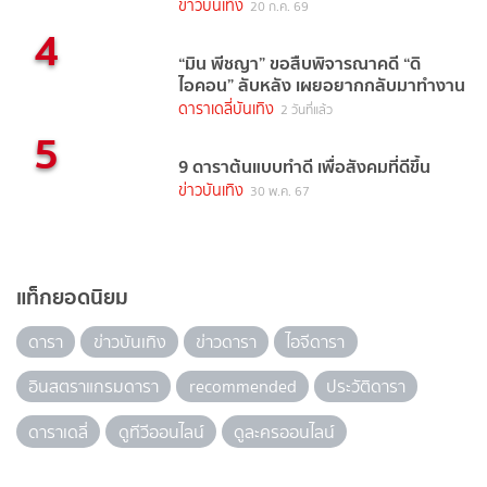
ข่าวบันเทิง
20 ก.ค. 69
4
“มิน พีชญา” ขอสืบพิจารณาคดี “ดิ
ไอคอน” ลับหลัง เผยอยากกลับมาทำงาน
ดาราเดลี่บันเทิง
2 วันที่แล้ว
5
9 ดาราต้นแบบทำดี เพื่อสังคมที่ดีขึ้น
ข่าวบันเทิง
30 พ.ค. 67
แท็กยอดนิยม
ดารา
ข่าวบันเทิง
ข่าวดารา
ไอจีดารา
อินสตราแกรมดารา
recommended
ประวัติดารา
ดาราเดลี่
ดูทีวีออนไลน์
ดูละครออนไลน์