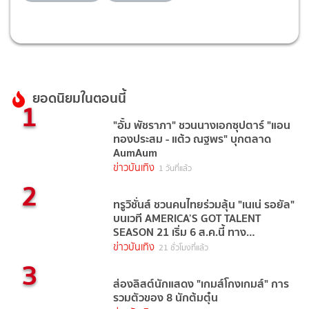
ยอดนิยมในตอนนี้
1
"อั้ม พัชราภา" ชวนนางเอกซุปตาร์ "แอน
ทองประสม - แต้ว ณฐพร" บุกตลาด
AumAum
ข่าวบันเทิง
1 วันที่แล้ว
2
ทรูวิชั่นส์ ชวนคนไทยร่วมลุ้น "เนเน่ รอยัล"
บนเวที AMERICA’S GOT TALENT
SEASON 21 เริ่ม 6 ส.ค.นี้ ทาง
TrueVisions NOW
ข่าวบันเทิง
21 ชั่วโมงที่แล้ว
3
ส่องลิสต์นักแสดง "เกมส์โกงเกมส์" การ
รวมตัวของ 8 นักต้มตุ๋น