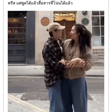
พรีส แต่พูดได้แล้วสื่อสารที่โน่นได้แล้ว