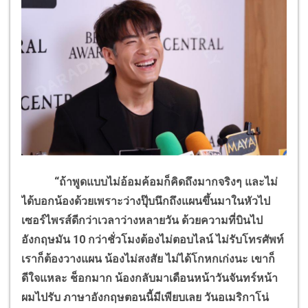
“
ถ้าพูดแบบไม่อ้อมค้อมก็คิดถึงมากจริงๆ และไม่
ได้บอกน้องด้วยเพราะว่างปุ๊บนึกถึงแผนขึ้นมาในหัวไป
เซอร์ไพรส์ดีกว่าเวลาว่างหลายวัน ด้วยความที่บินไป
อังกฤษมัน
10
กว่าชั่วโมงต้องไม่ตอบไลน์ ไม่รับโทรศัพท์
เราก็ต้องวางแผน น้องไม่สงสัย ไม่ได้โกหกเก่งนะ เขาก็
ดีใจแหละ ช็อกมาก น้องกลับมาเดือนหน้าวันจันทร์หน้า
ผมไปรับ ภาษาอังกฤษตอนนี้มีเพียบเลย วันอเมริกาโน่