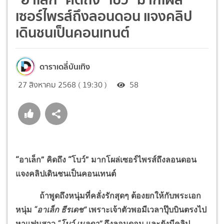
เซอร์ไพรส์ถึงลอนดอน แจงคลิป
เดินชนเป็นคอนเทนต์
ดาราเดลี่บันเทิง
27 สิงหาคม 2568 ( 19:30 )
58
“
อาเล็ก
”
คิดถึง
“
โบว์
”
มากโผล่เซอร์ไพรส์ถึงลอนดอน
แจงคลิปเดินชนเป็นคอนเทนต์
ถ้าพูดถึงหนุ่มที่คลั่งรักสุดๆ ต้องยกให้กับพระเอก
หนุ่ม
“อาเล็ก ธีรเดช”
เพราะเจ้าตัวพอมีเวลาปุ๊บบินตรงไป
หาแฟนสาว
“โบว์ เมลดา”
ถึงลอนดอน และยังมีคลิป