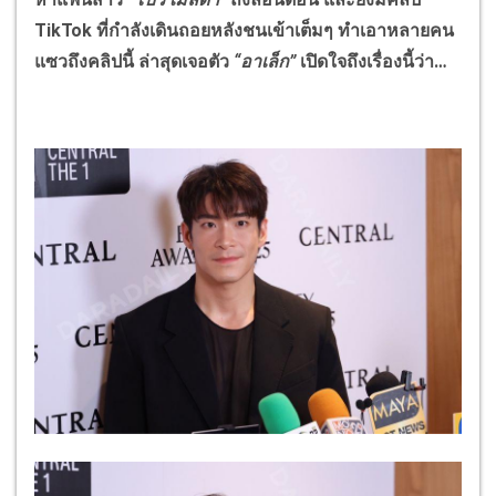
TikTok
ที่กำลังเดินถอยหลังชนเข้าเต็มๆ ทำเอาหลายคน
แซวถึงคลิปนี้ ล่าสุดเจอตัว
“อาเล็ก”
เปิดใจถึงเรื่องนี้ว่า
…