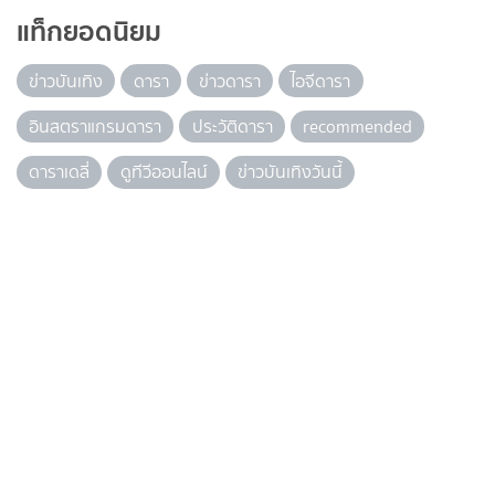
แท็กยอดนิยม
ข่าวบันเทิง
ดารา
ข่าวดารา
ไอจีดารา
อินสตราแกรมดารา
ประวัติดารา
recommended
ดาราเดลี่
ดูทีวีออนไลน์
ข่าวบันเทิงวันนี้