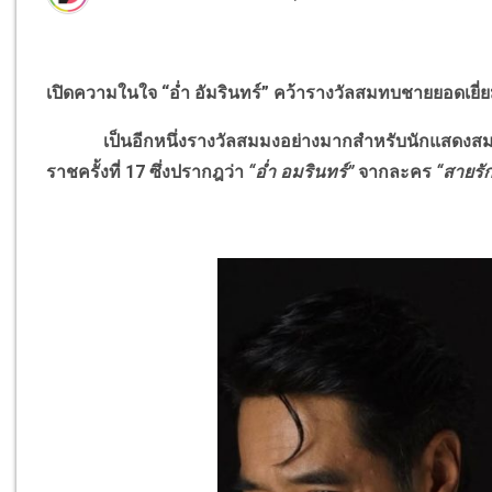
เปิดความในใจ “อ่ำ อัมรินทร์” คว้ารางวัลสมทบชายยอดเยี่
เป็นอีกหนึ่งรางวัลสมมงอย่างมากสำหรับนักแสดงสมทบช
ราชครั้งที่ 17 ซึ่งปรากฎว่า
“อ่ำ อมรินทร์”
จากละคร
“สายรั