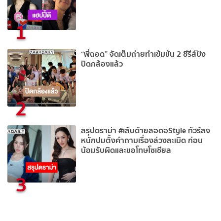
1
“พี่ฉอด” จัดเต็มถ่ายทำเข้มข้น 2 ซีรีส์ปัง
ปิดกล้องแล้ว
2
สรุปดราม่า #เส้นด้ายสอดอStyle ทัวร์ลง
หนักปมตั้งคำถามเรื่องล่วงละเมิด ก่อน
น้อมรับผิดและขอโทษโซเชียล
3