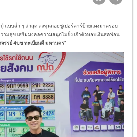
ก) แบบฉ่ำ ๆ ล่าสุด ลงทุนถอยซูเปอร์คาร์ป้ายแดงมาครอบ
์ความสุข เสริมมงคลความสนุกไม่ยั้ง เจ้าตัวหอบเงินสดฟ่อน
ศจรรย์ 4ขข ทะเบียนดี มหานคร”