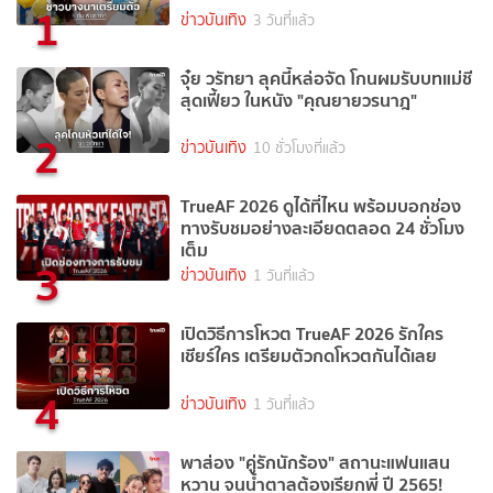
1
ข่าวบันเทิง
3 วันที่แล้ว
จุ๋ย วรัทยา ลุคนี้หล่อจัด โกนผมรับบทแม่ชี
สุดเฟี้ยว ในหนัง "คุณยายวรนาฎ"
2
ข่าวบันเทิง
10 ชั่วโมงที่แล้ว
TrueAF 2026 ดูได้ที่ไหน พร้อมบอกช่อง
ทางรับชมอย่างละเอียดตลอด 24 ชั่วโมง
เต็ม
3
ข่าวบันเทิง
1 วันที่แล้ว
เปิดวิธีการโหวต TrueAF 2026 รักใคร
เชียร์ใคร เตรียมตัวกดโหวตกันได้เลย
4
ข่าวบันเทิง
1 วันที่แล้ว
พาส่อง "คู่รักนักร้อง" สถานะแฟนแสน
หวาน จนน้ำตาลต้องเรียกพี่ ปี 2565!