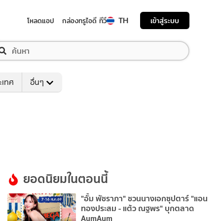
TH
เข้าสู่ระบบ
โหลดแอป
กล่องทรูไอดี ทีวี
ระเทศ
อื่นๆ
ยอดนิยมในตอนนี้
"อั้ม พัชราภา" ชวนนางเอกซุปตาร์ "แอน
ทองประสม - แต้ว ณฐพร" บุกตลาด
AumAum