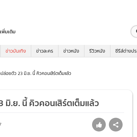
เพิ่มเติม
ข่าวบันเทิง
ข่าวละคร
ข่าวหนัง
รีวิวหนัง
ซีรีส์ต่างป
ปล่อยตัว 23 มิ.ย. นี้ คิวคอนเสิร์ตเต็มแล้ว
มิ.ย. นี้ คิวคอนเสิร์ตเต็มแล้ว
7