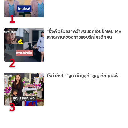
1
“อิ้งค์ วรันธร” คว้าพระเอกโอปป้าเล่น MV
เล่าสถานะของการแอบรักใครสักคน
2
ให้กำลังใจ “จูน เพ็ญชุลี” สูญเสียคุณพ่อ
3