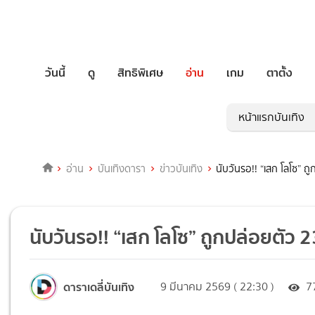
วันนี้
ดู
สิทธิพิเศษ
อ่าน
เกม
ตาตั้ง
หน้าแรกบันเทิง
อ่าน
บันเทิงดารา
ข่าวบันเทิง
นับวันรอ!! “เสก โลโซ” ถูก
นับวันรอ!! “เสก โลโซ” ถูกปล่อยตัว 23 
ดาราเดลี่บันเทิง
9 มีนาคม 2569 ( 22:30 )
7