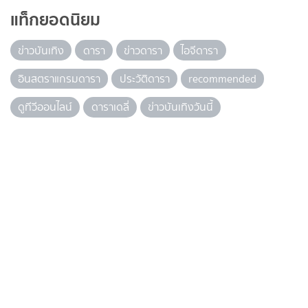
แท็กยอดนิยม
ข่าวบันเทิง
ดารา
ข่าวดารา
ไอจีดารา
อินสตราแกรมดารา
ประวัติดารา
recommended
ดูทีวีออนไลน์
ดาราเดลี่
ข่าวบันเทิงวันนี้