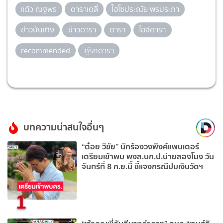
แต้ว ณฐพร
ดาราเดลี่
ไฮโซประณัย พรประภา
ข่าวบันเทิง
ข่าวดารา
ดารา
ไอจีดารา
recommended
คู่รักดารา
บทความน่าสนใจอื่นๆ
“ต๋อย วิชัย” นักร้องวงพิงค์แพนเตอร์
เตรียมเข้าพบ พงส.บก.ป.บ่ายสองโมง วัน
จันทร์ที่ 8 ก.ย.นี้ ชี้แจงกรณีปมเงินวัดฯ
1