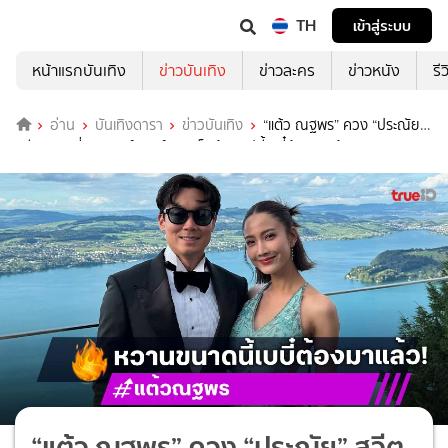
TH
เข้าสู่ระบบ
หน้าแรกบันเทิง
ข่าวบันเทิง
ข่าวละคร
ข่าวหนัง
รี
อ่าน
บันเทิงดารา
ข่าวบันเทิง
“แต้ว ณฐพร” ควง “ประณัย”
สวีตหวานที่สวิตเซอร์แลนด์ ชาวเน็ตลุ้นทริปนี้เบบี๋ต้องมาแล้ว!
“แต้ว ณฐพร” ควง “ประณัย” สวีต