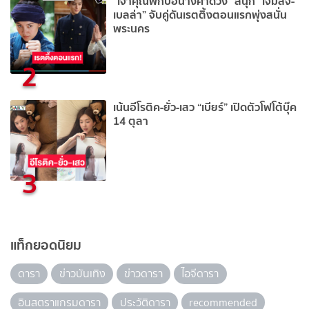
“เจ้าคุณพี่กับอีนางคำดวง” สนุก “เจมส์จิ-
เบลล่า” จับคู่ดันเรตติ้งตอนแรกพุ่งสนั่น
พระนคร
2
เน้นอีโรติค-ยั่ว-เสว “เบียร์” เปิดตัวโฟโต้บุ๊ค
14 ตุลา
3
แท็กยอดนิยม
ดารา
ข่าวบันเทิง
ข่าวดารา
ไอจีดารา
อินสตราแกรมดารา
ประวัติดารา
recommended