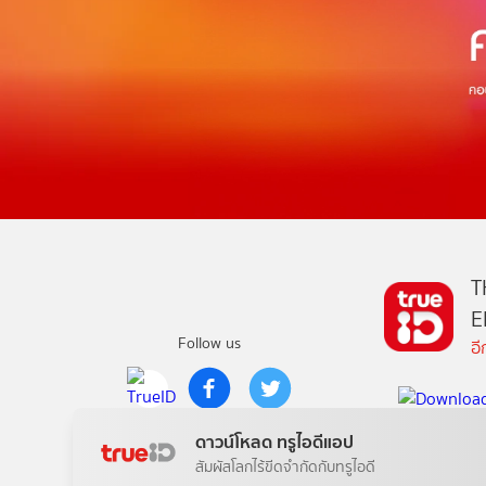
T
E
Follow us
อ
Copyright © True Digital Group Company Limited.
ดาวน์โหลด ทรูไอดีแอป
All rights reserved
สัมผัสโลกไร้ขีดจำกัดกับทรูไอดี