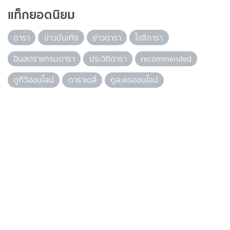
แท็กยอดนิยม
ดารา
ข่าวบันเทิง
ข่าวดารา
ไอจีดารา
อินสตราแกรมดารา
ประวัติดารา
recommended
ดูทีวีออนไลน์
ดาราเดลี่
ดูละครออนไลน์