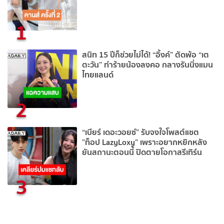
1
สนิท 15 ปีก็ช่วยไม่ได้! “อิ้งค์” ตัดพ้อ “เต
ตะวัน” ทำร้ายน้องลงคอ กลางรันนิ่งแมน
ไทยแลนด์
2
“เบียร์ เดอะวอยซ์” รับจงใจโพสต์แชต
”ท็อป LazyLoxy” เพราะอยากหยิกหลัง
ยันสถานะตอนนี้ ปิดตายโอกาสรีเทิร์น
3