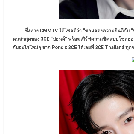
ซึ่งทาง GMMTV ได้โพสต์ว่า “ขอแสดงความยินดีกับ “ปอนด
คนล่าสุดของ 3CE “ปอนด์” พร้อมเสิร์ฟความชิคแบบโซลฮอต
กับอะไรใหม่ๆ จาก Pond x 3CE ได้เลยที่ 3CE Thailand ทุกช่อ