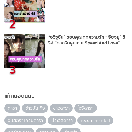
2
“อวี๋ซูซิน” ขอบคุณทุกความรัก “เจียงมู่” ซี
รีส์ “ทางรักคู่ขนาน Speed And Love”
3
แท็กยอดนิยม
ดารา
ข่าวบันเทิง
ข่าวดารา
ไอจีดารา
อินสตราแกรมดารา
ประวัติดารา
recommended