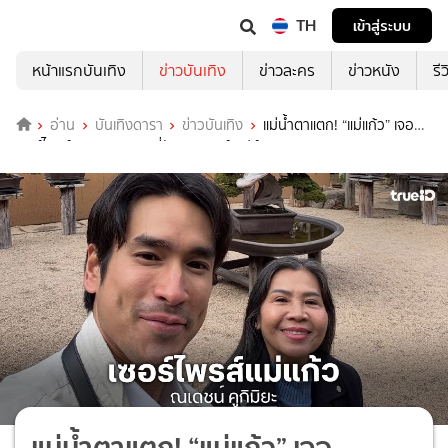
TH
เข้าสู่ระบบ
หน้าแรกบันเทิง
ข่าวบันเทิง
ข่าวละคร
ข่าวหนัง
รี
อ่าน
บันเทิงดารา
ข่าวบันเทิง
แม่น้ำตาแตก! “แม่แก้ว” เจอ
เซอร์ไพรส์จากลูกชายสุดที่รัก “ณเดชน์” เปย์นาฬิกาหรู
แม่น้ำตาแตก! “แม่แก้ว” เจอ