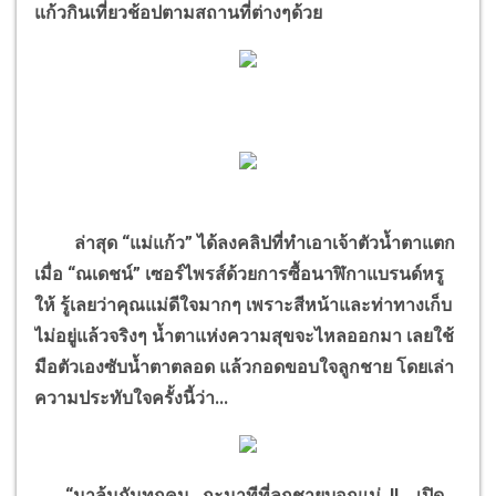
แก้วกินเที่ยวช้อปตามสถานที่ต่างๆด้วย
ล่าสุด “แม่แก้ว” ได้ลงคลิปที่ทำเอาเจ้าตัวน้ำตาแตก
เมื่อ “ณเดชน์” เซอร์ไพรส์ด้วยการซื้อนาฬิกาแบรนด์หรู
ให้ รู้เลยว่าคุณแม่ดีใจมากๆ เพราะสีหน้าและท่าทางเก็บ
ไม่อยู่แล้วจริงๆ น้ำตาแห่งความสุขจะไหลออกมา เลยใช้
มือตัวเองซับน้ำตาตลอด แล้วกอดขอบใจลูกชาย โดยเล่า
ความประทับใจครั้งนี้ว่า...
“มาลุ้นกันทุกคน…กะนาทีที่ลูกชายบอกแม่..!! …เปิด