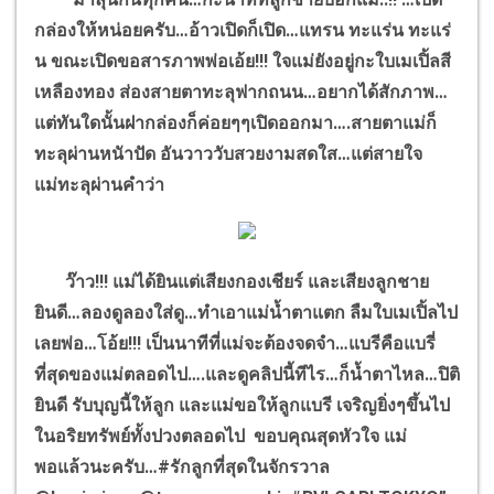
กล่องให้หน่อยครับ…อ้าวเปิดก็เปิด…แทรน ทะแร่น ทะแร่
น ขณะเปิดขอสารภาพพ่อเอ้ย!!! ใจแม่ยังอยู่กะใบเมเปิ้ลสี
เหลืองทอง ส่องสายตาทะลุฟากถนน…อยากได้สักภาพ…
แต่ทันใดนั้นฝากล่องก็ค่อยๆๆเปิดออกมา….สายตาแม่ก็
ทะลุผ่านหนัาปัด อันวาววับสวยงามสดใส…แต่สายใจ
แม่ทะลุผ่านคำว่า
ว๊าว!!! แม่ได้ยินแต่เสียงกองเชียร์ และเสียงลูกชาย
ยินดี…ลองดูลองใส่ดู…ทำเอาแม่น้ำตาแตก ลืมใบเมเปิ้ลไป
เลยพ่อ…โอ้ย!!! เป็นนาทีที่แม่จะต้องจดจำ…แบรีคือแบรี่
ที่สุดของแม่ตลอดไป….และดูคลิปนี้ทีไร…ก็น้ำตาไหล…ปิติ
ยินดี รับบุญนี้ให้ลูก และแม่ขอให้ลูกแบรี เจริญยิ่งๆขึ้นไป
ในอริยทรัพย์ทั้งปวงตลอดไป ขอบคุณสุดหัวใจ แม่
พอแล้วนะครับ…#รักลูกที่สุดในจักรวาล