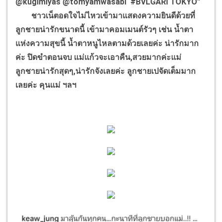
@kugimiyas @tomyamwasabi #BVLGARI TOKYO”
ชาวเน็ตอดใจไม่ไหวเข้ามาแสดงความยินดีด้วยที่
ลูกชายน่ารักขนาดนี้ เข้ามาคอมเมนต์รัวๆ เช่น น้ำตา
แห่งความสุขนี้ น้ำตาหนูไหลตามด้วยเลยค่ะ น่ารักมาก
ค่ะ ปิดขำตอนจบ แม่แก้วจะเอาคืน,สวยมากค่ะแม่
ลูกชายน่ารักสุดๆ,น่ารักจังเลยค่ะ ลูกชายเปจัดเต็มมาก
เลยค่ะ คุนแม่ ฯลฯ