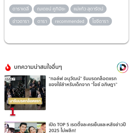
ดาราเดลี่
ณเดชน์ คูกิมิยะ
แม่แก้ว สุดารัตน์
ข่าวดารา
ดารา
recommended
ไอจีดารา
บทความน่าสนใจอื่นๆ
“กอล์ฟ อนุวัฒน์” รับมรดกล็อตแรก
ของใช้สำหรับเด็กจาก “ไอซ์ อภิษฎา”
1
เปิด TOP 5 เรตติ้งละครเย็นและหลังข่าวปี
2025 ไม่พลิก!