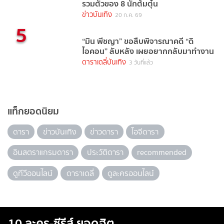
รวมตัวของ 8 นักต้มตุ๋น
ข่าวบันเทิง
20 ก.ค. 69
5
“มิน พีชญา” ขอสืบพิจารณาคดี “ดิ
ไอคอน” ลับหลัง เผยอยากกลับมาทำงาน
ดาราเดลี่บันเทิง
3 วันที่แล้ว
แท็กยอดนิยม
ดารา
ข่าวบันเทิง
ข่าวดารา
ไอจีดารา
อินสตราแกรมดารา
ประวัติดารา
recommended
ดูทีวีออนไลน์
ดาราเดลี่
ดูละครออนไลน์
10 ละคร-ซีรีส์ ยอดฮิต