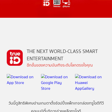
THE NEXT WORLD-CLASS SMART
ENTERTAINMENT
อีกขั้นของความบันเทิงระดับโลกตรงใจคุณ
วันนี้
ดู
สิทธิพิเศษ
อ่าน
เกม
ตาตั้ง
ช้อปปิ้ง
แพ็กเกจ
กล่องทรูไอดีทีวี
คอมมูนิตี้
บริการช่วยเหลือทรูไอดี