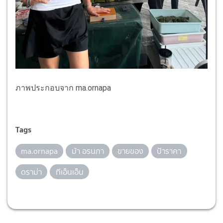
ภาพประกอบจาก ma.ornapa
Tags
ma.ornapa
ม้า อรนภา
ขายของ
ป้าราคา
ดราม่า
ทีเอ็นเอ็น