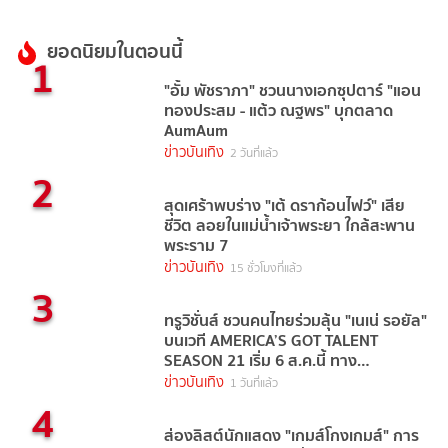
ยอดนิยมในตอนนี้
1
"อั้ม พัชราภา" ชวนนางเอกซุปตาร์ "แอน
ทองประสม - แต้ว ณฐพร" บุกตลาด
AumAum
ข่าวบันเทิง
2 วันที่แล้ว
2
สุดเศร้าพบร่าง "เต้ ดราก้อนไฟว์" เสีย
ชีวิต ลอยในแม่น้ำเจ้าพระยา ใกล้สะพาน
พระราม 7
ข่าวบันเทิง
15 ชั่วโมงที่แล้ว
3
ทรูวิชั่นส์ ชวนคนไทยร่วมลุ้น "เนเน่ รอยัล"
บนเวที AMERICA’S GOT TALENT
SEASON 21 เริ่ม 6 ส.ค.นี้ ทาง
TrueVisions NOW
ข่าวบันเทิง
1 วันที่แล้ว
4
ส่องลิสต์นักแสดง "เกมส์โกงเกมส์" การ