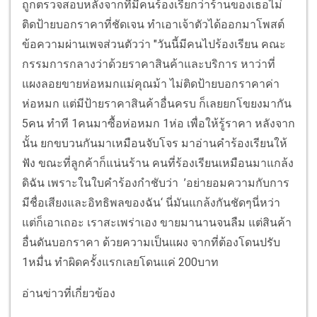
ถูกตรวจสอบหลังจากที่มีคนร้องเรียกว่าร้านของเธอไม่
ติดป้ายบอกราคาที่ชัดเจน ทำเอาเจ้าตัวได้ออกมาโพสต์
ข้อความผ่านเพจส่วนตัวว่า "วันนี้มีคนไปร้องเรียน คณะ
กรรมการกลางว่าด้วยราคาสินค้าและบริการ หาว่าที่
แผงลอยขายห่อหมกแม่คุณม้า ไม่ติดป้ายบอกราคาค่า
ห่อหมก แต่มีป้ายราคาสินค้าอื่นครบ ก็เลยยกโขยงมากัน
5คน ทำที 1คนมาซื้อห่อหมก 1ห่อ เพื่อให้รู้ราคา หลังจาก
นั้น ยกขบวนกันมาเหมือนจับโจร มาอ่านคำร้องเรียนให้
ฟัง ขณะที่ลูกค้าก็แน่นร้าน คนที่ร้องเรียนเหมือนมาแกล้ง
ดิฉัน เพราะในใบคำร้องกำชับว่า ’อย่ายอมความกับการ
มีชื่อเสียงและอิทธิพลของฉัน‘ นี่มันแกล้งกันชัดๆนี่หว่า
แต่ก็เอาเถอะ เราสะเพร่าเอง ขายมานานจนลืม แต่สินค้า
อื่นดันบอกราคา ด้วยความเป็นแผง จากที่ต้องโดนปรับ
1หมื่น ทำผิดครั้งแรกเลยโดนแค่ 200บาท
อ่านข่าวที่เกี่ยวข้อง