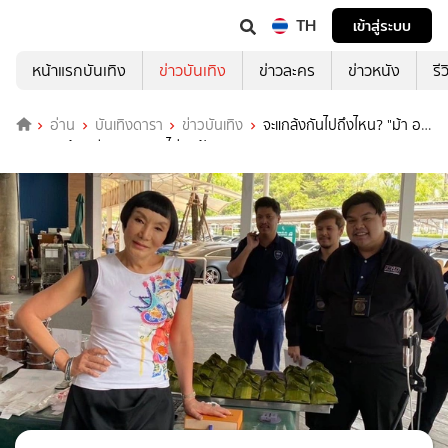
TH
เข้าสู่ระบบ
หน้าแรกบันเทิง
ข่าวบันเทิง
ข่าวละคร
ข่าวหนัง
รี
อ่าน
บันเทิงดารา
ข่าวบันเทิง
จะแกล้งกันไปถึงไหน? "ม้า อร
นภา" ถูกร้องเรียงขายของไม่ติดป้ายราคา