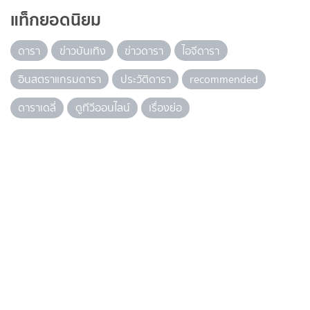
แท็กยอดนิยม
ดารา
ข่าวบันเทิง
ข่าวดารา
ไอจีดารา
อินสตราแกรมดารา
ประวัติดารา
recommended
ดาราเดลี่
ดูทีวีออนไลน์
เรื่องย่อ