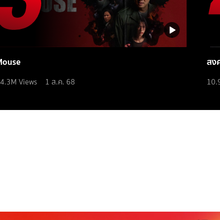
Mouse
สง
4.3M
Views
1 ส.ค. 68
10.