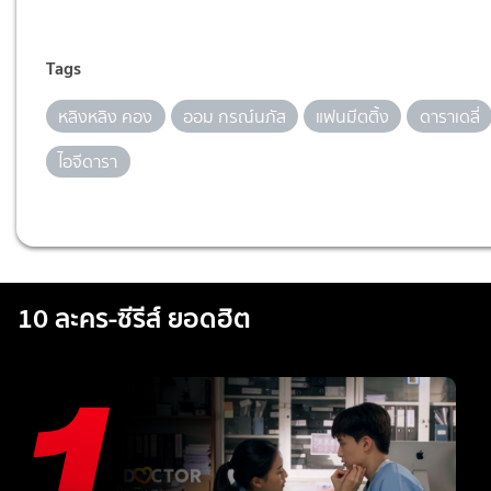
Tags
หลิงหลิง คอง
ออม กรณ์นภัส
แฟนมีตติ้ง
ดาราเดลี่
ไอจีดารา
10 ละคร-ซีรีส์ ยอดฮิต