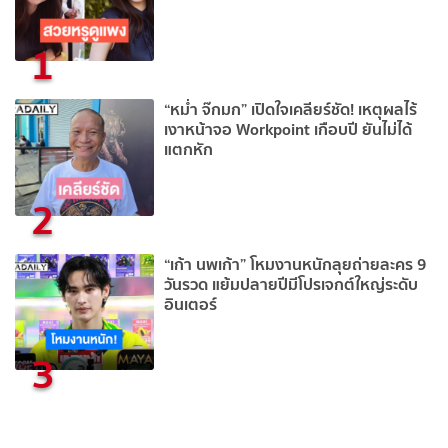
1
“หม่ำ จ๊กมก” เปิดใจเคลียร์ชัด! เหตุผลไร้
เงาหน้าจอ Workpoint เกือบปี ยันไม่ได้
แตกหัก
2
“เก้า นพเก้า” โหมงานหนักลุยถ่ายละคร 9
วันรวด แย้มปลายปีมีโปรเจกต์ใหญ่ระดับ
อินเตอร์
3