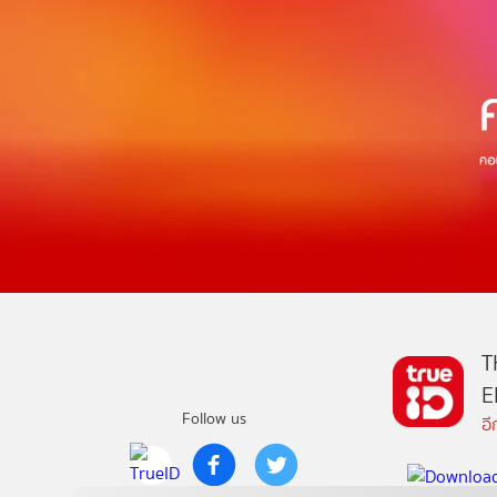
T
E
Follow us
อ