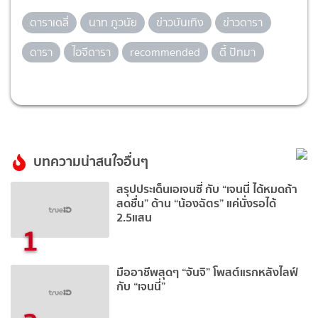
ดาราเดลี่
นาท ภูวนัย
ข่าวบันเทิง
ข่าวดารา
ดารา
ไอจีดารา
recommended
ดี้ ปัทมา
บทความน่าสนใจอื่นๆ
สรุปประเด็นเอเจนซี่ กับ “เจนนี่ ได้หมดถ้า
สดชื่น” ด้าน “น้องฉัตร” แค่นั่งรอได้
2.5แสน
1
มืออาชีพสุดๆ “จันจิ” โพสต์แรกหลังไลฟ์
กับ “เจนนี่”