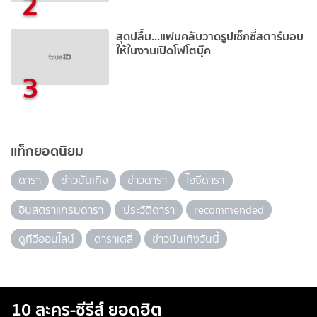
2
สุดปลื้ม...แฟนคลับวาดรูปเซ็กซี่สตาร์มอบ
ให้ในงานเปิดโฟโตบุ๊ค
3
แท็กยอดนิยม
ดารา
ข่าวบันเทิง
ข่าวดารา
ไอจีดารา
อินสตราแกรมดารา
ประวัติดารา
recommended
ดูทีวีออนไลน์
ดาราเดลี่
ข่าวบันเทิงวันนี้
10 ละคร-ซีรีส์ ยอดฮิต