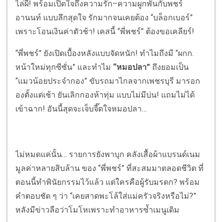
ไล่ผี! พร้อมเปิดใจถึงความรัก–ความผูกพันกับพชร์
อานนท์ แบบลึกสุดใจ รักมากจนเคยต้อง “บล็อกเบอร์”
เพราะโอนเงินค่าตัวช้า! เคสนี้ “พี่พชร์” ต้องขอเคลียร์!
“พี่พชร์” ยังเปิดเบื้องหลังแบบจัดหนัก! ทำไมถึงมี “ผกก.
หน้าใหม่ทุกซีซั่น” และทำไม
“หมอปลา”
ถึงยอมเป็น
“แมวน้อยประจำกอง” ขับรถมาไกลจากเพชรบุรี มารอก
องตั้งแต่เช้า ยันเลิกกองห้าทุ่ม แบบไม่มีบ่น! แถมไม่ได้
เข้าฉาก! อันนี้สุดจะเจ็บจี๊ดใจหมอปลา…
ไม่หมดแค่นั้น… รายการยังพาบุก คลังเสื้อผ้าแบรนด์เนม
มูลค่าหลายสิบล้าน ของ “พี่พชร์” ที่สะสมมาตลอดชีวิต ที่
ตอนนี้ทำพินัยกรรมไว้แล้ว แต่ใครคือผู้รับมรดก? พร้อม
คำตอบชัด ๆ ว่า “เคยสาดพะโล้ใส่แม่ครัวจริงหรือไม่?”
หลังมีข่าวลือว่าโมโหเพราะทำอาหารซ้ำเมนูเดิม