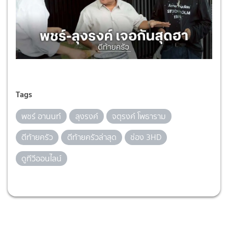
Tags
พชร์ อานนท์
ลุงรงค์
จตุรงค์ โพธาราม
ตีท้ายครัว
ตีท้ายครัวล่าสุด
ช่อง 3HD
ดูทีวีออนไลน์