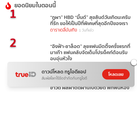
ยอดนิยมในตอนนี้
1
“ภูผา” HBD “มิ้นต์” สุขสันต์วันเกิดนะครับ
ที่รัก ขอให้เป็นปีที่พิเศษที่สุดอีกปีของเรา
ดาราเดลี่บันเทิง
1 วันที่แล้ว
2
“อิงฟ้า-ชาล็อต” ลุยแฟนมีตติ้งครั้งแรกที่
มาเก๊า แฟนคลับจัดเต็มโปรเจ็คท์ต้อนรับ
อบอุ่นหัวใจ
ดาราเดลี่บันเทิง
23 ชั่วโมงที่แล้ว
3
ดาวน์โหลด ทรูไอดีแอป
โหลดเลย
สัมผัสโลกไร้ขีดจำกัดกับทรูไอดี
ขอบคุณทุกกำลังใจ “สุนารี ราชสีมา” แจ้ง
ข่าวดี ผลผ่าตัดผ่านไปด้วยดี พักฟื้นห้อง
ICU
ดาราเดลี่บันเทิง
6 ชั่วโมงที่แล้ว
4
"อั้ม พัชราภา" ชวนนางเอกซุปตาร์ "แอน
ทองประสม - แต้ว ณฐพร" บุกตลาด
AumAum
ข่าวบันเทิง
5 วันที่แล้ว