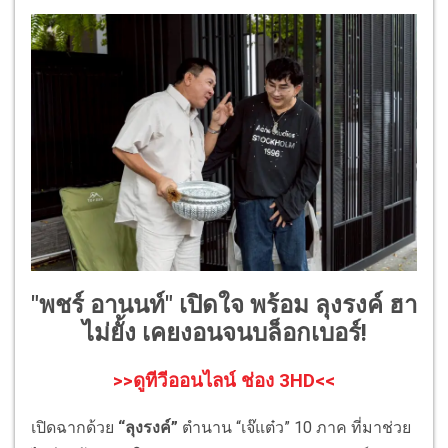
"พชร์ อานนท์" เปิดใจ พร้อม ลุงรงค์ ฮา
ไม่ยั้ง เคยงอนจนบล็อกเบอร์!
>>ดูทีวีออนไลน์ ช่อง 3HD<<
เปิดฉากด้วย
“ลุงรงค์”
ตำนาน “เจ๊แต๋ว” 10 ภาค ที่มาช่วย