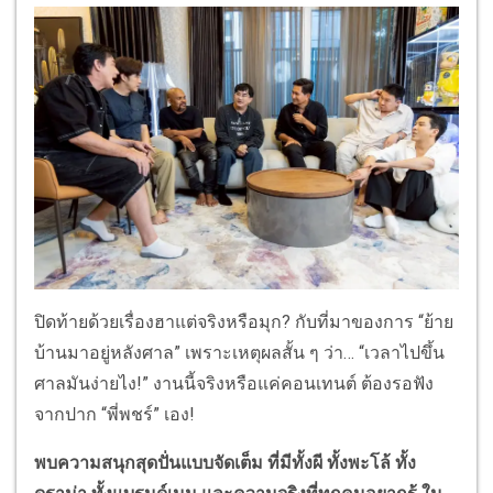
ปิดท้ายด้วยเรื่องฮาแต่จริงหรือมุก? กับที่มาของการ “ย้าย
บ้านมาอยู่หลังศาล” เพราะเหตุผลสั้น ๆ ว่า… “เวลาไปขึ้น
ศาลมันง่ายไง!” งานนี้จริงหรือแค่คอนเทนต์ ต้องรอฟัง
จากปาก “พี่พชร์” เอง!
พบความสนุกสุดปั่นแบบจัดเต็ม ที่มีทั้งผี ทั้งพะโล้ ทั้ง