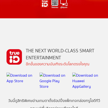
THE NEXT WORLD-CLASS SMART
ENTERTAINMENT
อีกขั้นของความบันเทิงระดับโลกตรงใจคุณ
วันนี้
ดู
สิทธิพิเศษ
อ่าน
เกม
ตาตั้ง
ช้อปปิ้ง
แพ็กเกจ
กล่องทรูไอดีทีวี