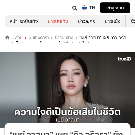
TH
เข้าสู่ระบบ
หน้าแรกบันเทิง
ข่าวบันเทิง
ข่าวละคร
ข่าวหนัง
รี
อ่าน
บันเทิงดารา
ข่าวบันเทิง
“เมย์ วาสนา” เผย “ดิว อริส
รา” ยังไม่คืนสักงวด โอด! ความใจดีเป็นข้อเสียในชีวิต
“เมย์ วาสนา” เผย “ดิว อริสรา” ยัง