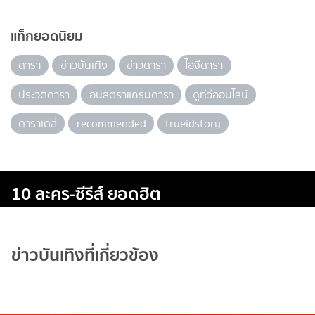
แท็กยอดนิยม
ดารา
ข่าวบันเทิง
ข่าวดารา
ไอจีดารา
ประวัติดารา
อินสตราแกรมดารา
ดูทีวีออนไลน์
ดาราเดลี่
recommended
trueidstory
10 ละคร-ซีรีส์ ยอดฮิต
ข่าวบันเทิงที่เกี่ยวข้อง