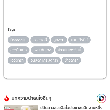
Tags
Daradaily
ดาราเดลี่
ลูกชาย
แมท ภีรนีย์
ข่าวบันเทิง
เฟม ภีมเดช
ข่าวบันเทิงวันนี้
ไอจีดารา
อินสตาแกรมดารา
ข่าวดารา
บทความน่าสนใจอื่นๆ
ปลัดสาวสวยฮีลใจประชาชนอีกงานหนึ่ง