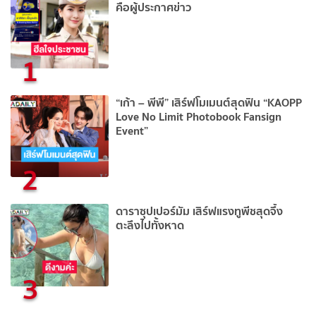
คือผู้ประกาศข่าว
1
“เก้า – พีพี” เสิร์ฟโมเมนต์สุดฟิน “KAOPP
Love No Limit Photobook Fansign
Event”
2
ดาราซุปเปอร์มัม เสิร์ฟแรงทูพีชสุดจึ้ง
ตะลึงไปทั้งหาด
3