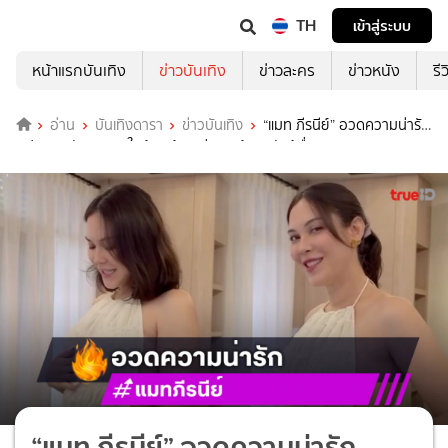
TH
เข้าสู่ระบบ
หน้าแรกบันเทิง
ข่าวบันเทิง
ข่าวละคร
ข่าวหนัง
รี
อ่าน
บันเทิงดารา
ข่าวบันเทิง
“แมท ภีรนีย์” อวดความน่ารัก
“เฟม” คุยกับลูกชายในท้อง รู้เลยพ่อลูกเค้าคุยกันรู้เรื่อง
“แมท ภีรนีย์” อวดความน่ารัก