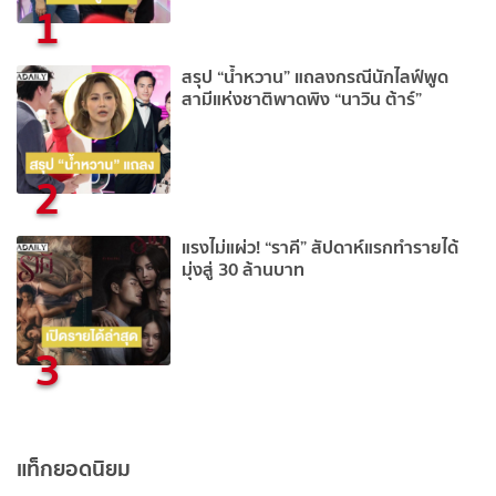
1
สรุป “น้ำหวาน” แถลงกรณีนักไลฟ์พูด
สามีแห่งชาติพาดพิง “นาวิน ต้าร์”
2
แรงไม่แผ่ว! “ราคี” สัปดาห์แรกทำรายได้
มุ่งสู่ 30 ล้านบาท
3
แท็กยอดนิยม