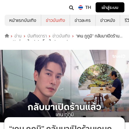
TH
เข้าสู่ระบบ
หน้าแรกบันเทิง
ข่าวบันเทิง
ข่าวละคร
ข่าวหนัง
รี
อ่าน
บันเทิงดารา
ข่าวบันเทิง
“เคน ภูภูมิ” กลับมาเปิดร้าน
เคนภูปังที่หาดใหญ่แล้ว โฉมใหม่สวยกว่าเดิม!
“เคน ภูภูมิ” กลับมาเปิดร้านเคนภู