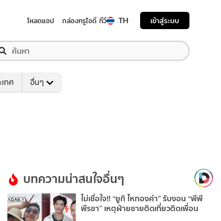
TH
เข้าสู่ระบบ
โหลดแอป
กล่องทรูไอดี ทีวี
ระเทศ
อื่นๆ
บทความน่าสนใจอื่นๆ
ไม่เชื่อใจ!! “ยูกิ ไหทองคำ” รับงอน “พีพี
พีรชา” เหตุฝ่ายชายติดเที่ยวติดเพื่อน