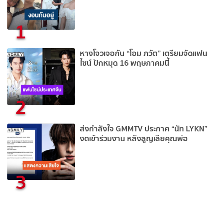
1
หางโจวเจอกัน “โอม ภวัต” เตรียมจัดแฟน
ไซน์ ปักหมุด 16 พฤษภาคมนี้
2
ส่งกำลังใจ GMMTV ประกาศ “นัท LYKN”
งดเข้าร่วมงาน หลังสูญเสียคุณพ่อ
3