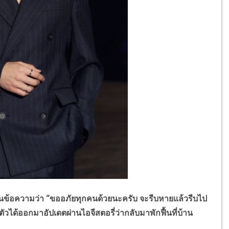
ยนข้อความว่า “ขออภัยทุกคนด้วยนะครับ จะรีบหายแล้วรีบไป
วได้ออกมาอัปเดตผ่านไอจีสตอรี่ว่ากลับมาพักฟื้นที่บ้าน