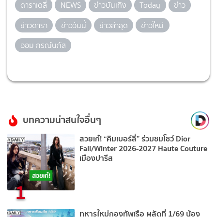
ดาราเดลี่
NEWS
ข่าวบันเทิง
Today
ข่าว
ข่าวดารา
ข่าววันนี้
ข่าวล่าสุด
ข่าวใหม่
ออม กรณ์นภัส
บทความน่าสนใจอื่นๆ
สวยเก๋! “คิมเบอร์ลี่” ร่วมชมโชว์ Dior
Fall/Winter 2026-2027 Haute Couture
เมืองปารีส
1
ทหารใหม่กองทัพเรือ ผลัดที่ 1/69 น้อง