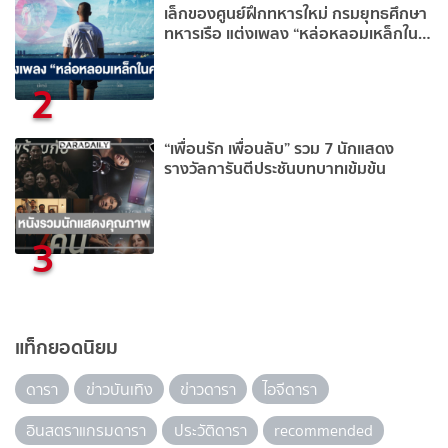
เล็กของศูนย์ฝึกทหารใหม่ กรมยุทธศึกษา
ทหารเรือ แต่งเพลง “หล่อหลอมเหล็กใน
คน”
2
“เพื่อนรัก เพื่อนลับ” รวม 7 นักแสดง
รางวัลการันตีประชันบทบาทเข้มข้น
3
แท็กยอดนิยม
ดารา
ข่าวบันเทิง
ข่าวดารา
ไอจีดารา
อินสตราแกรมดารา
ประวัติดารา
recommended