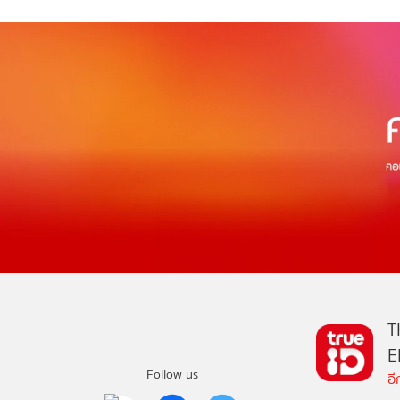
T
E
Follow us
อ