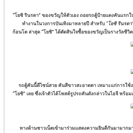
“โยชิ รินรดา” ของขวัญให้ตัวเอง ถอยรถตู้ป้ายแดงคันแรกใน
ทำงานในวงการบันเทิงมาหลายปี สำหรับ
“โยชิ รินรดา
ก้อนโต ล่าสุด “โยชิ” ได้ตัดสินใจซื้อของขวัญเป็นรางวัลชีวิต
รถตู้คันนี้ดีไซน์สวย คันสีขาวสะอาดตา เหมาะแก่การใช
“โยชิ” เลย ซึ่งเจ้าตัวได้โพสต์รูปรถคันดังกล่าวในไอจี พร้อ
ทางด้านชาวเน็ตเข้ามาร่วมแสดงความยินดีกันมามากมาย 