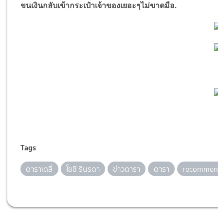
ขนเงินกลับเข้ากระเป๋าเจ้าของเยอะๆไม่ขาดมือ.
Tags
ดาราเดลี่
โยชิ รินรดา
ข่าวดารา
ดารา
recommen