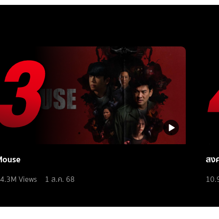
Mouse
สง
4.3M
Views
1 ส.ค. 68
10.