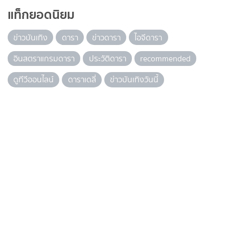
แท็กยอดนิยม
ข่าวบันเทิง
ดารา
ข่าวดารา
ไอจีดารา
อินสตราแกรมดารา
ประวัติดารา
recommended
ดูทีวีออนไลน์
ดาราเดลี่
ข่าวบันเทิงวันนี้