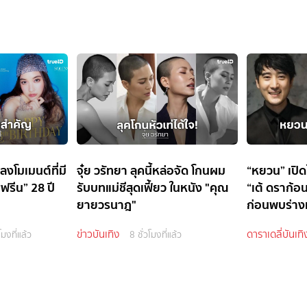
 ลงโมเมนต์ที่มี
จุ๋ย วรัทยา ลุคนี้หล่อจัด โกนผม
“หยวน” เปิด
ฟรีน” 28 ปี
รับบทแม่ชีสุดเฟี้ยว ในหนัง "คุณ
“เต้ ดราก้อ
ยายวรนาฎ"
ก่อนพบร่างเ
ข่าวบันเทิง
ดาราเดลี่บันเทิ
โมงที่แล้ว
8 ชั่วโมงที่แล้ว