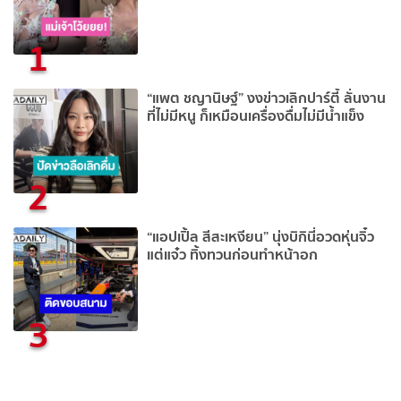
1
“แพต ชญานิษฐ์” งงข่าวเลิกปาร์ตี้ ลั่นงาน
ที่ไม่มีหนู ก็เหมือนเครื่องดื่มไม่มีน้ำแข็ง
2
“แอปเปิ้ล สีสะเหงียน” นุ่งบิกินี่อวดหุ่นจิ๋ว
แต่แจ๋ว ทิ้งทวนก่อนทำหน้าอก
3