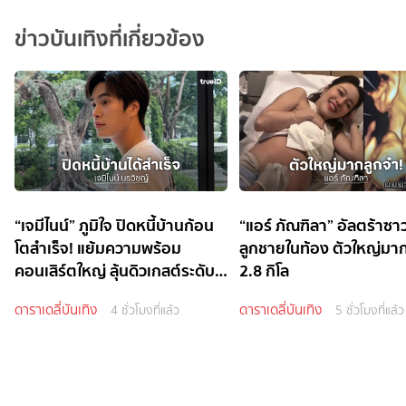
ข่าวบันเทิงที่เกี่ยวข้อง
“เจมีไนน์” ภูมิใจ ปิดหนี้บ้านก้อน
“แอร์ ภัณฑิลา” อัลตร้าซาว
โตสำเร็จ! แย้มความพร้อม
ลูกชายในท้อง ตัวใหญ่มา
คอนเสิร์ตใหญ่ ลุ้นดิวเกสต์ระดับ
2.8 กิโล
ไอดอล
ดาราเดลี่บันเทิง
ดาราเดลี่บันเทิง
4 ชั่วโมงที่แล้ว
5 ชั่วโมงที่แล้ว