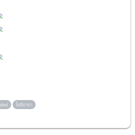
ded
ไอจีดารา