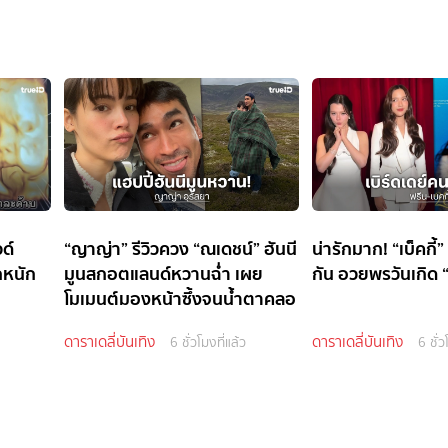
ด์
“ญาญ่า” รีวิวควง “ณเดชน์” ฮันนี
น่ารักมาก! “เบ็คกี้”
กหนัก
มูนสกอตแลนด์หวานฉ่ำ เผย
กัน อวยพรวันเกิด “
โมเมนต์มองหน้าซึ้งจนน้ำตาคลอ
ดาราเดลี่บันเทิง
ดาราเดลี่บันเทิง
6 ชั่วโมงที่แล้ว
6 ชั่ว