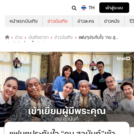
TH
เข้าสู่ระบบ
หน้าแรกบันเทิง
ข่าวบันเทิง
ข่าวละคร
ข่าวหนัง
รี
อ่าน
บันเทิงดารา
ข่าวบันเทิง
แฟนๆประทับใจ “กบ สุ
วนันท์”เข้าเยี่ยม“ไพรัช สังวริบุตร”
แฟนๆประทับใจ “กบ สุวนันท์”เข้า