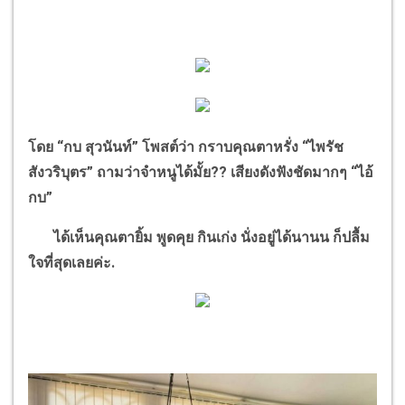
โดย
“
กบ สุวนันท์
”
โพสต์ว่า กราบคุณตาหรั่ง
“
ไพรัช
สังวริบุตร
”
ถามว่าจำหนูได้มั้ย
??
เสียงดังฟังชัดมากๆ
“
ไอ้
กบ
”
ได้เห็นคุณตายิ้ม พูดคุย กินเก่ง นั่งอยู่ได้นานน ก็ปลื้ม
ใจที่สุดเลยค่ะ
.