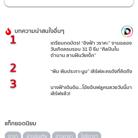
บทความน่าสนใจอื่นๆ
1
เตรียมกดบัตร! “อิงฟ้า วราหะ” งานฉลอง
วันเกิดครบรอบ 31 ปี ธีม “ศิลปินใน
ตำนาน สานฝันวัยเด็ก”
2
“พิม พิมประภา-บูม” เสิร์ฟละครดังที่คิดถึง
3
นางฟ้าเดินดิน...โอ้ยอินฟลูคนสวยวันนี้มา
เสิร์ฟแล้ว!
แท็กยอดนิยม
ดารา
ข่าวบันเทิง
ข่าวดารา
ไอจีดารา