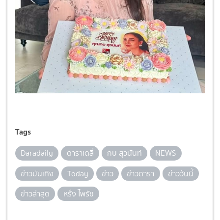
Tags
Daradaily
ดาราเดลี่
กบ สุวนันท์
NEWS
ข่าวบันเทิง
Today
ข่าว
ข่าวดารา
ข่าววันนี้
ข่าวล่าสุด
หรั่ง ไพรัช