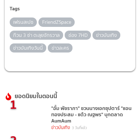
Tags
เฟรนสเปซ
FriendZSpace
ก๊วน 3 ซ่า ตะลุยจักรวาล
ช่อง 7HD
ข่าวบันเทิง
ข่าวบันเทิงวันนี้
ข่าวละคร
ยอดนิยมในตอนนี้
1
"อั้ม พัชราภา" ชวนนางเอกซุปตาร์ "แอน
ทองประสม - แต้ว ณฐพร" บุกตลาด
AumAum
ข่าวบันเทิง
3 วันที่แล้ว