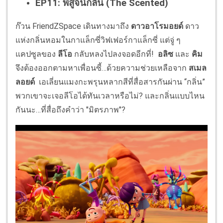
EP11:
พิสูจน์กลิ่น
(The Scented)
ก๊วน FriendZSpace เดินทางมาถึง
ดาวอาโรมอยด์
ดาว
แห่งกลิ่นหอมในกาแล็กซี่วิฟเฟอร์กาแล็กซี่ แต่จู่ ๆ
แคปซูลของ
ลีโอ
กลับหลงไปลงจอดอีกที่!
อลิซ
และ
คิม
จึงต้องออกตามหาเพื่อนซี้…ด้วยความช่วยเหลือจาก
สเมล
ลอยด์
เอเลี่ยนแมงกะพรุนหลากสีที่สื่อสารกันผ่าน “กลิ่น”
พวกเขาจะเจอลีโอได้ทันเวลาหรือไม่? และกลิ่นแบบไหน
กันนะ…ที่สื่อถึงคำว่า "มิตรภาพ"?