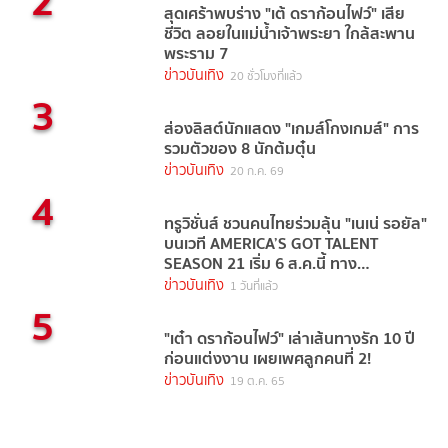
2
สุดเศร้าพบร่าง "เต้ ดราก้อนไฟว์" เสีย
ชีวิต ลอยในแม่น้ำเจ้าพระยา ใกล้สะพาน
พระราม 7
ข่าวบันเทิง
20 ชั่วโมงที่แล้ว
3
ส่องลิสต์นักแสดง "เกมส์โกงเกมส์" การ
รวมตัวของ 8 นักต้มตุ๋น
ข่าวบันเทิง
20 ก.ค. 69
4
ทรูวิชั่นส์ ชวนคนไทยร่วมลุ้น "เนเน่ รอยัล"
บนเวที AMERICA’S GOT TALENT
SEASON 21 เริ่ม 6 ส.ค.นี้ ทาง
TrueVisions NOW
ข่าวบันเทิง
1 วันที่แล้ว
5
"เต๋า ดราก้อนไฟว์" เล่าเส้นทางรัก 10 ปี
ก่อนแต่งงาน เผยเพศลูกคนที่ 2!
ข่าวบันเทิง
19 ต.ค. 65