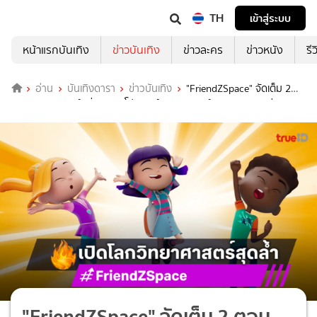
TH
เข้าสู่ระบบ
หน้าแรกบันเทิง
ข่าวบันเทิง
ข่าวละคร
ข่าวหนัง
รี
อ่าน
บันเทิงดารา
ข่าวบันเทิง
"FriendZSpace" จัดเต็ม 2
ตอนรวด! "พิสูจน์กลิ่น" และ "โปรเจกต์วิทยาศาสตร์" 10 ส.ค. ทางช่อง
7HD
"FriendZSpace" จัดเต็ม 2 ตอน