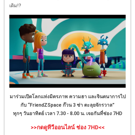
เดิม!?
มาร่วมเปิดโลกแห่งมิตรภาพ
ความฮา
และจินตนาการไป
กับ
“FriendZSpace
ก๊วน
3
ซ่า
ตะลุยจักรวาล
”
ทุกๆ
วันอาทิตย์
เวลา
7.30 - 8.00
น
.
เจอกันที่ช่อง
7HD
>>กดดูทีวีออนไลน์ ช่อง 7HD<<