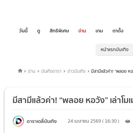
วันนี้
ดู
สิทธิพิเศษ
อ่าน
เกม
ตาตั้ง
หน้าแรกบันเทิง
อ่าน
บันเทิงดารา
ข่าวบันเทิง
มีสามีแล้วค่า! “พลอย หอ
มีสามีแล้วค่า! “พลอย หอวัง” เล่าโม
ดาราเดลี่บันเทิง
24 เมษายน 2569 ( 16:30 )