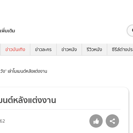
เพิ่มเติม
ข่าวบันเทิง
ข่าวละคร
ข่าวหนัง
รีวิวหนัง
ซีรีส์ต่างป
วัง” เล่าโมเมนต์หลังแต่งงาน
เมนต์หลังแต่งงาน
62