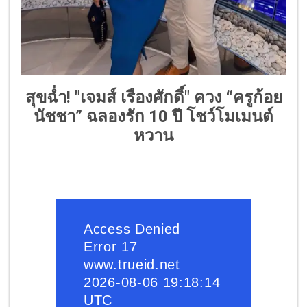
สุขฉ่ำ! "เจมส์ เรืองศักดิ์" ควง “ครูก้อย
นัชชา” ฉลองรัก 10 ปี โชว์โมเมนต์
หวาน