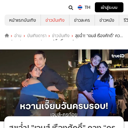
TH
เข้าสู่ระบบ
หน้าแรกบันเทิง
ข่าวบันเทิง
ข่าวละคร
ข่าวหนัง
รี
อ่าน
บันเทิงดารา
ข่าวบันเทิง
สุขฉ่ำ! "เจมส์ เรืองศักดิ์" ควง
“ครูก้อย นัชชา” ฉลองรัก 10 ปี โชว์โมเมนต์หวาน
สุขฉ่ำ! "เจมส์ เรืองศักดิ์" ควง “ครู