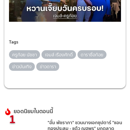
Tags
ครูก้อย นัชชา
เจมส์ เรืองศักดิ์
ดาราชื่อก้อย
ข่าวบันเทิง
ข่าวดารา
ยอดนิยมในตอนนี้
1
"อั้ม พัชราภา" ชวนนางเอกซุปตาร์ "แอน
ทองประสม - แต้ว ณฐพร" บุกตลาด