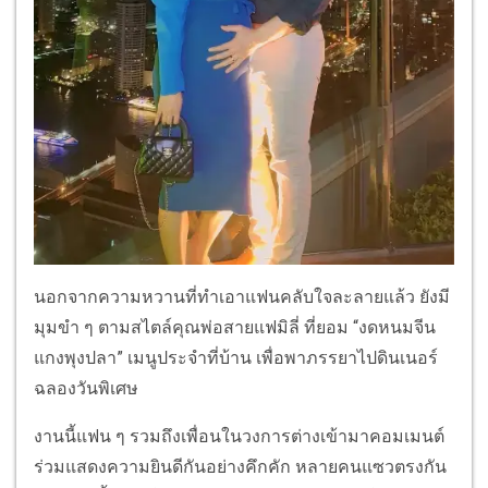
นอกจากความหวานที่ทำเอาแฟนคลับใจละลายแล้ว ยังมี
มุมขำ ๆ ตามสไตล์คุณพ่อสายแฟมิลี่ ที่ยอม “งดหนมจีน
แกงพุงปลา” เมนูประจำที่บ้าน เพื่อพาภรรยาไปดินเนอร์
ฉลองวันพิเศษ
งานนี้แฟน ๆ รวมถึงเพื่อนในวงการต่างเข้ามาคอมเมนต์
ร่วมแสดงความยินดีกันอย่างคึกคัก หลายคนแซวตรงกัน