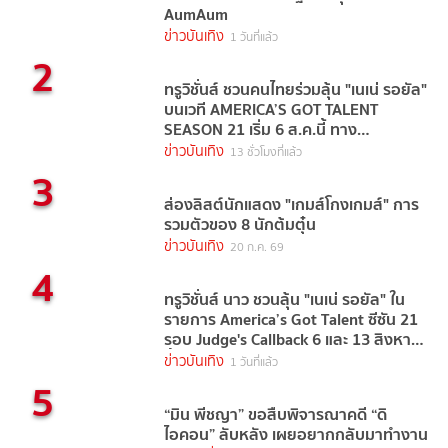
AumAum
ข่าวบันเทิง
1 วันที่แล้ว
2
ทรูวิชั่นส์ ชวนคนไทยร่วมลุ้น "เนเน่ รอยัล"
บนเวที AMERICA’S GOT TALENT
SEASON 21 เริ่ม 6 ส.ค.นี้ ทาง
TrueVisions NOW
ข่าวบันเทิง
13 ชั่วโมงที่แล้ว
3
ส่องลิสต์นักแสดง "เกมส์โกงเกมส์" การ
รวมตัวของ 8 นักต้มตุ๋น
ข่าวบันเทิง
20 ก.ค. 69
4
ทรูวิชั่นส์ นาว ชวนลุ้น "เนเน่ รอยัล" ใน
รายการ America’s Got Talent ซีซัน 21
รอบ Judge's Callback 6 และ 13 สิงหาคม
นี้
ข่าวบันเทิง
1 วันที่แล้ว
5
“มิน พีชญา” ขอสืบพิจารณาคดี “ดิ
ไอคอน” ลับหลัง เผยอยากกลับมาทำงาน