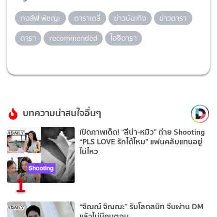
กอล์ฟ พิชญะ
ดาราเดลี่
ข่าวบันเทิง
ข่าวดารา
ดารา
recommended
ไอจีดารา
บทความน่าสนใจอื่นๆ
เปิดภาพเด็ด! “ลีน่า-หมิว” ถ่าย Shooting
“PLS LOVE รักได้ไหม” แฟนคลับแทบอยู่
ไม่ไหว
1
“จิณณ์ จิณณะ” รับโสดสนิท จีบผ่าน DM
แล้วไม่มีคนตอบ