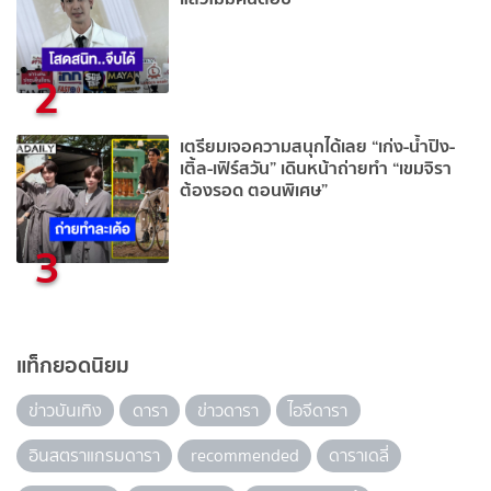
2
เตรียมเจอความสนุกได้เลย “เก่ง-น้ำปิง-
เติ้ล-เฟิร์สวัน” เดินหน้าถ่ายทำ “เขมจิรา
ต้องรอด ตอนพิเศษ”
3
แท็กยอดนิยม
ข่าวบันเทิง
ดารา
ข่าวดารา
ไอจีดารา
อินสตราแกรมดารา
recommended
ดาราเดลี่