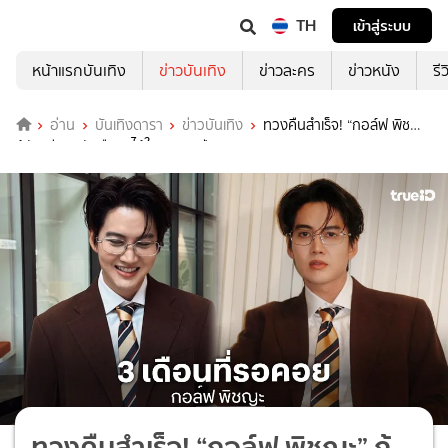
TH
เข้าสู่ระบบ
หน้าแรกบันเทิง
ข่าวบันเทิง
ข่าวละคร
ข่าวหนัง
รี
อ่าน
บันเทิงดารา
ข่าวบันเทิง
ทวงคืนสำเร็จ! “กอล์ฟ พิชญะ”
กู้บัญชี X กลับคืนมาได้ในรอบ 3 ปี
ทวงคืนสำเร็จ! “กอล์ฟ พิชญะ” กู้