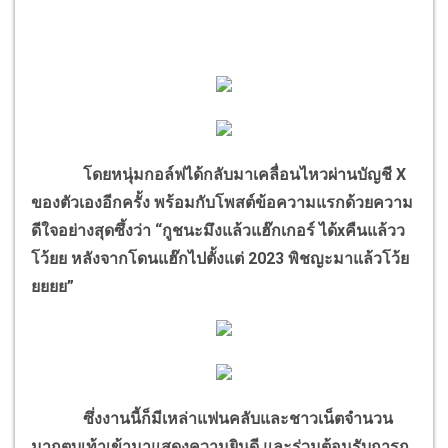
โดยหนุ่มกอล์ฟได้กลับมาเคลื่อนไหวผ่านบัญชี X
ของตัวเองอีกครั้ง พร้อมกับโพสต์ข้อความแรกด้วยความ
ดีใจอย่างสุดซึ้งว่า “กูชนะมึงแล้วแฮ๊กเกอร์ ได้xคืนแล้วว
โว้ยย หลังจากโดนแฮ๊กไปตั้งแต่ 2023 พิชญะมาแล้วโว้ย
ยยยย”
ซึ่งงานนี้ก็มีเหล่าแฟนคลับและชาวเน็ตจำนวน
มากตบเท้าเข้ามาแสดงความยินดี และร่วมต้อนรับการก