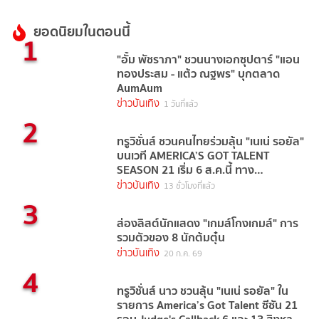
ยอดนิยมในตอนนี้
1
"อั้ม พัชราภา" ชวนนางเอกซุปตาร์ "แอน
ทองประสม - แต้ว ณฐพร" บุกตลาด
AumAum
ข่าวบันเทิง
1 วันที่แล้ว
2
ทรูวิชั่นส์ ชวนคนไทยร่วมลุ้น "เนเน่ รอยัล"
บนเวที AMERICA’S GOT TALENT
SEASON 21 เริ่ม 6 ส.ค.นี้ ทาง
TrueVisions NOW
ข่าวบันเทิง
13 ชั่วโมงที่แล้ว
3
ส่องลิสต์นักแสดง "เกมส์โกงเกมส์" การ
รวมตัวของ 8 นักต้มตุ๋น
ข่าวบันเทิง
20 ก.ค. 69
4
ทรูวิชั่นส์ นาว ชวนลุ้น "เนเน่ รอยัล" ใน
รายการ America’s Got Talent ซีซัน 21