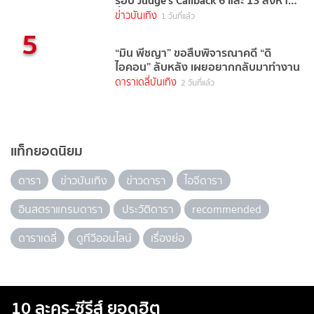
รอบ Judge's Callback 6 และ 13 สิงหาคม
นี้
ข่าวบันเทิง
1 วันที่แล้ว
5
“มิน พีชญา” ขอสืบพิจารณาคดี “ดิ
ไอคอน” ลับหลัง เผยอยากกลับมาทำงาน
ดาราเดลี่บันเทิง
2 วันที่แล้ว
แท็กยอดนิยม
ดารา
ข่าวบันเทิง
ข่าวดารา
ไอจีดารา
อินสตราแกรมดารา
ประวัติดารา
recommended
ดาราเดลี่
ดูทีวีออนไลน์
เรื่องย่อ
10 ละคร-ซีรีส์ ยอดฮิต