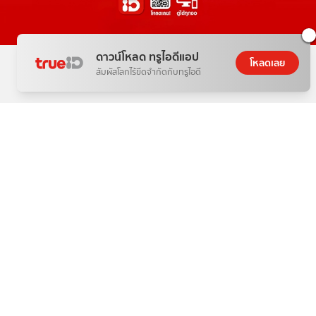
ดาวน์โหลด ทรูไอดีแอป
โหลดเลย
สัมผัสโลกไร้ขีดจำกัดกับทรูไอดี
THE NEXT WORLD-CLASS SMART
ENTERTAINMENT
อีกขั้นของความบันเทิงระดับโลกตรงใจคุณ
วันนี้
ดู
สิทธิพิเศษ
อ่าน
เกม
ตาตั้ง
ช้อปปิ้ง
แพ็กเกจ
กล่องทรูไอดีทีวี
คอมมูนิตี้
บริการช่วยเหลือทรูไอดี