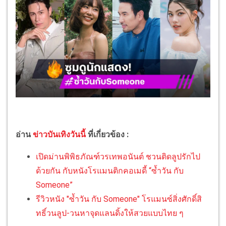
อ่าน
ข่าวบันเทิงวันนี้
ที่เกี่ยวข้อง :
เปิดม่านพิพิธภัณฑ์วรเทพอนันต์ ชวนติดลูปรักไป
ด้วยกัน กับหนังโรแมนติกคอเมดี้ “ซ้ำวัน กับ
Someone”
รีวิวหนัง "ซ้ำวัน กับ Someone" โรแมนซ์สิ่งศักดิ์สิ
ทธิ์วนลูป-วนหาจุดแลนดิ้งให้สวยแบบไทย ๆ