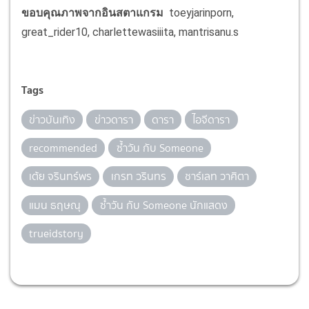
ขอบคุณภาพจากอินสตาแกรม
toeyjarinporn,
great_rider10, charlettewasiiita, mantrisanu.s
Tags
ข่าวบันเทิง
ข่าวดารา
ดารา
ไอจีดารา
recommended
ซ้ำวัน กับ Someone
เต้ย จรินทร์พร
เกรท วรินทร
ชาร์เลท วาศิตา
แมน ธฤษณุ
ซ้ำวัน กับ Someone นักแสดง
trueidstory