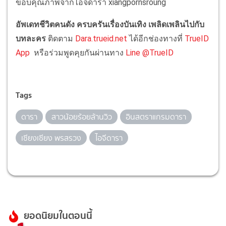
ขอบคุณภาพจากไอจีดารา xiangpornsroung
อัพเดทชีวิตคนดัง ครบครันเรื่องบันเทิง เพลิดเพลินไปกับ
บทละคร
ติดตาม
Dara.trueid.net
ได้อีกช่องทางที่
TrueID
App
หรือร่วมพูดคุยกันผ่านทาง
Line @TrueID
Tags
ดารา
สาวน้อยร้อยล้านวิว
อินสตราแกรมดารา
เซียงเซียง พรสรวง
ไอจีดารา
ยอดนิยมในตอนนี้