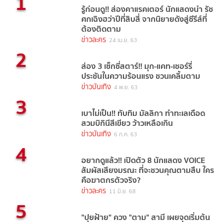
1
รู้ก่อนดู!! ส่องคาแรคเตอร์ นักแสดงนำ รัช
ศกเฉิงฮว่าปีที่สิบสี่ จากนิยายดังสู่ซีรีส์ที่
ต้องติดตาม
ข่าวละคร
24 เม.ย. 63
2
ส่อง 3 เซ็กซี่สตาร์!! มุก-แคท-เชอร์รี่
ประชันในความร้อนแรง ชวนเคลิ้มตาม
ข่าวบันเทิง
4 พ.ย. 63
3
เบาไม่เป็น!! ทับทิม มัลลิกา ทำทะเลเดือด
สวมบิกินีสีเขียว ว้าวเหลือเกิน
ข่าวบันเทิง
6 ก.ค. 63
4
อยากดูแล้ว!! เปิดตัว 8 นักแสดง VOICE
สัมผัสเสียงมรณะ ที่จะชวนคุณตามสืบ ใคร
คือฆาตกรตัวจริง?
ข่าวละคร
11 มิ.ย. 68
5
"ปุยฝ้าย" ควง "ตาม" สามี เผยจุดเริ่มต้น