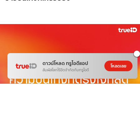
ดาวน์โหลด ทรูไอดีแอป
โหลดเลย
สัมผัสโลกไร้ขีดจำกัดกับทรูไอดี