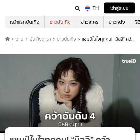
TH
เข้าสู่ระบบ
หน้าแรกบันเทิง
ข่าวบันเทิง
ข่าวละคร
ข่าวหนัง
รี
อ่าน
บันเทิงดารา
ข่าวบันเทิง
แชมป์ในใจทุกคน! “มิลลิ” คว้า
อันดับ 4 รายการ Show Me The Money 12
แชมป์ในใจทุกคน! “มิลลิ” คว้า