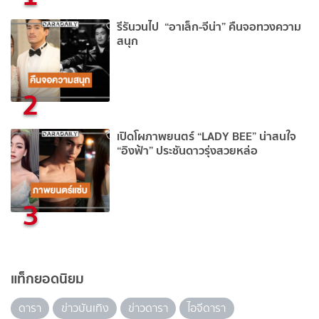
รีรันวนไป “อาเล็ก-จีน่า” คืนจอทวงความ
สนุก
2
เปิดโผภาพยนตร์ “LADY BEE” น่าสนใจ
“อิงฟ้า” ประชันดาวรุ่งสวยหล่อ
3
แท็กยอดนิยม
ดารา
ข่าวบันเทิง
ข่าวดารา
ไอจีดารา