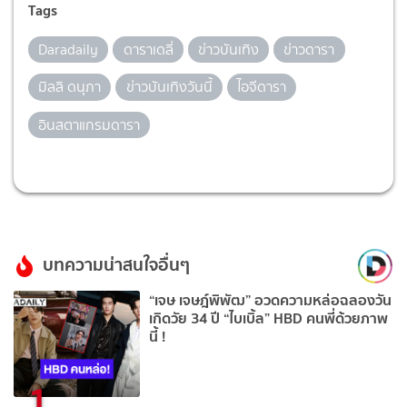
Tags
Daradaily
ดาราเดลี่
ข่าวบันเทิง
ข่าวดารา
มิลลิ ดนุภา
ข่าวบันเทิงวันนี้
ไอจีดารา
อินสตาแกรมดารา
บทความน่าสนใจอื่นๆ
“เจษ เจษฎ์พิพัฒ” อวดความหล่อฉลองวัน
เกิดวัย 34 ปี “ไบเบิ้ล” HBD คนพี่ด้วยภาพ
นี้ !
1