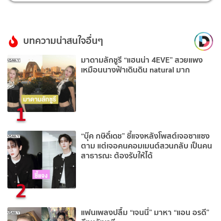
บทความน่าสนใจอื่นๆ
มาดามลักชูรี “แฮนน่า 4EVE” สวยแพง
เหมือนนางฟ้าเดินดิน natural มาก
1
“บุ๊ค กษิดิ์เดช” ชี้แจงหลังโพสต์เจอซาแซง
ตาม แต่เจอคนคอมเมนต์สวนกลับ เป็นคน
สาธารณะ ต้องรับให้ได้
2
แฟนเพลงปลื้ม “เจนนี่” มาหา “แอน อรดี”