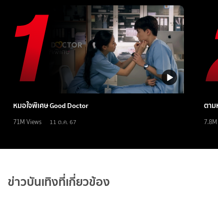
หมอใจพิเศษ Good Doctor
ตามห
71M
Views
7.8M
11 ต.ค. 67
ข่าวบันเทิงที่เกี่ยวข้อง