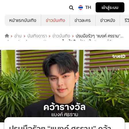
TH
เข้าสู่ระบบ
หน้าแรกบันเทิง
ข่าวบันเทิง
ข่าวละคร
ข่าวหนัง
รี
อ่าน
บันเทิงดารา
ข่าวบันเทิง
ปรบมือรัวๆ “แบงค์ ศรราม”
คว้ารางวัล “ส่งเสริมศิลปวัฒนธรรมไทยให้เป็นที่รู้จัก ในประเทศญี่ปุ่น”
ปรบมือรัวๆ “แบงค์ ศรราม” คว้า