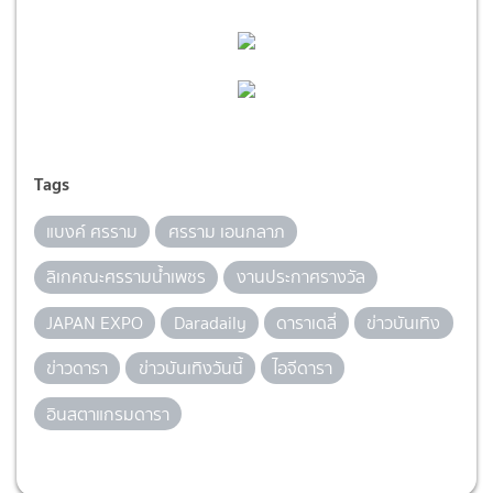
Tags
แบงค์ ศรราม
ศรราม เอนกลาภ
ลิเกคณะศรรามน้ำเพชร
งานประกาศรางวัล
JAPAN EXPO
Daradaily
ดาราเดลี่
ข่าวบันเทิง
ข่าวดารา
ข่าวบันเทิงวันนี้
ไอจีดารา
อินสตาแกรมดารา