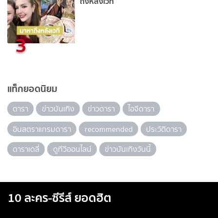
ถึงหลังเวที
3
แท็กยอดนิยม
ดารา
ข่าวบันเทิง
ข่าวดารา
ไอจีดารา
อินสตราแกรมดารา
recommended
ประวัติดารา
ดาราเดลี่
ดูทีวีออนไลน์
ข่าวบันเทิงวันนี้
10 ละคร-ซีรีส์ ยอดฮิต