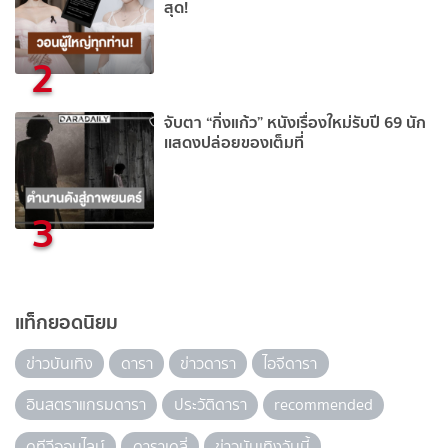
สุด!
2
จับตา “กิ่งแก้ว” หนังเรื่องใหม่รับปี 69 นัก
เเสดงปล่อยของเต็มที่
3
แท็กยอดนิยม
ข่าวบันเทิง
ดารา
ข่าวดารา
ไอจีดารา
อินสตราแกรมดารา
ประวัติดารา
recommended
ดูทีวีออนไลน์
ดาราเดลี่
ข่าวบันเทิงวันนี้