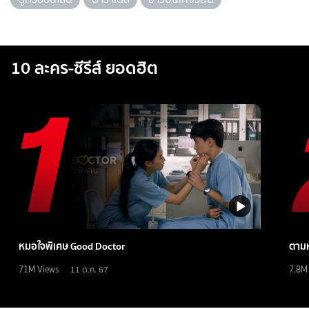
10 ละคร-ซีรีส์ ยอดฮิต
หมอใจพิเศษ Good Doctor
ตามห
71M
Views
7.8M
11 ต.ค. 67