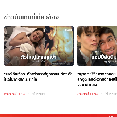
ข่าวบันเทิงที่เกี่ยวข้อง
“แอร์ ภัณฑิลา” อัลตร้าซาวด์ลูกชายในท้อง ตัว
“ญาญ่า” รีวิวควง “ณเดชน์
ใหญ่มากหนัก 2.8 กิโล
สกอตแลนด์หวานฉ่ำ เผยโม
จนน้ำตาคลอ
ดาราเดลี่บันเทิง
ดาราเดลี่บันเทิง
1 ชั่วโมงที่แล้ว
1 ชั่วโมงที่แล้