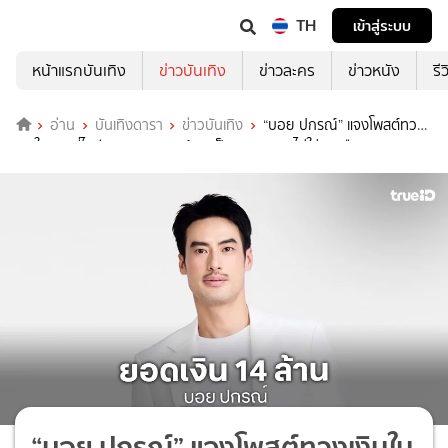
TH
เข้าสู่ระบบ
หน้าแรกบันเทิง
ข่าวบันเทิง
ข่าวละคร
ข่าวหนัง
รี
อ่าน
บันเทิงดารา
ข่าวบันเทิง
“บอย ปกรณ์” แจงโพสต์ทวง
เงินในสตอรี่ไอจี บอกยอด 14 ล้าน เป็นการลงทุน ไม่ใช่การยืม
“บอย ปกรณ์” แจงโพสต์ทวงเงินใน