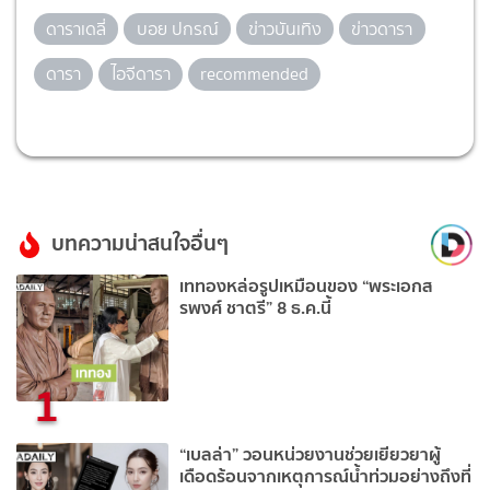
ดาราเดลี่
บอย ปกรณ์
ข่าวบันเทิง
ข่าวดารา
ดารา
ไอจีดารา
recommended
บทความน่าสนใจอื่นๆ
เททองหล่อรูปเหมือนของ “พระเอกส
รพงศ์ ชาตรี” 8 ธ.ค.นี้
1
“เบลล่า” วอนหน่วยงานช่วยเยียวยาผู้
เดือดร้อนจากเหตุการณ์น้ำท่วมอย่างถึงที่