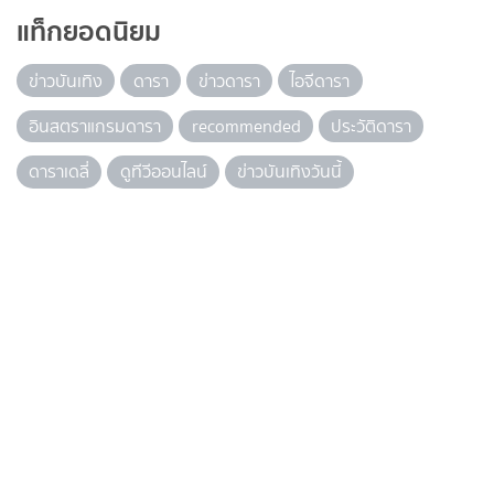
แท็กยอดนิยม
ข่าวบันเทิง
ดารา
ข่าวดารา
ไอจีดารา
อินสตราแกรมดารา
recommended
ประวัติดารา
ดาราเดลี่
ดูทีวีออนไลน์
ข่าวบันเทิงวันนี้