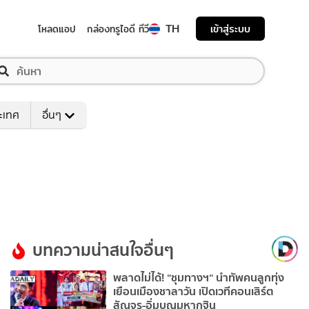
TH
เข้าสู่ระบบ
โหลดแอป
กล่องทรูไอดี ทีวี
ระเทศ
อื่นๆ
บทความน่าสนใจอื่นๆ
พลาดไม่ได้! “ชุมทางฯ“ นำทัพคนลูกทุ่ง
เยือนเมืองชาลาวัน เปิดเวทีคอนเสิร์ต
สัญจร-อิ่มบุญมหากฐิน