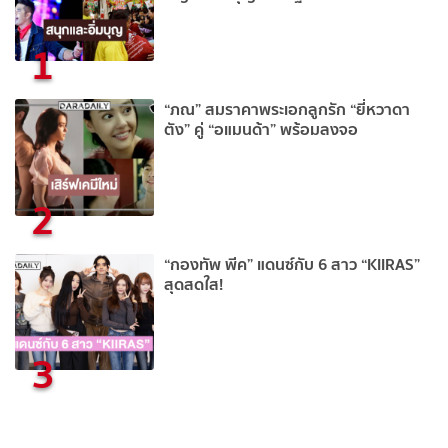
1
“ภณ” สมราคาพระเอกลูกรัก “ยี่หวาดา
ตัง” คู่ “อแมนด้า” พร้อมลงจอ
2
“กองทัพ พีค” แดนซ์กับ 6 สาว “KIIRAS”
สุดสดใส!
3