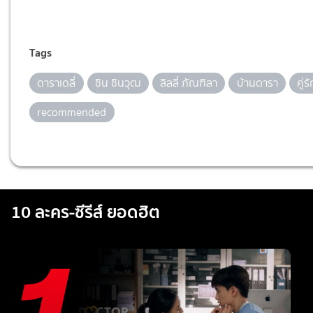
Tags
ดาราเดลี่
ชิน ชินวุฒ
ลิลลี่ ภัณฑิลา
บ้านดารา
คู่
recommended
10 ละคร-ซีรีส์ ยอดฮิต