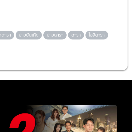
รักดารา
ข่าวบันเทิง
ข่าวดารา
ดารา
ไอจีดารา