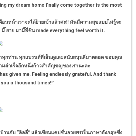
 Seeing my dream home finally come together is the most
ือนหน้าเราจะได้ย้ายเข้าแล้วค่ะ!! มันมีความสุขแบบไม่รู้จะ
มี๊ ยาย มามี๊พี่ชิน made everything feel worth it.
ุกท่าน ทุกแบรนด์ที่เอ็นดูและสนับสนุนลี่มาตลอด ขอบคุณ
งความสำเร็จอีกหนึ่งก้าวสำคัญขญของเรานะคะ
as given me. Feeling endlessly grateful. And thank
o you a thousand times!!”
้านกับ “ลิลลี่” แล้วเขียนแคปชั่นอวยพรเป็นภาษาอังกฤษซึ่ง