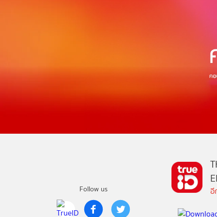
T
E
Follow us
อ