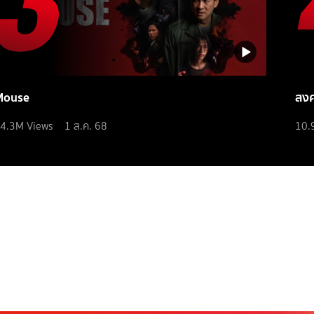
Mouse
สง
4.3M
Views
1 ส.ค. 68
10.