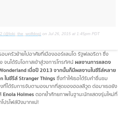
12 (@loki_the_wolfdog)
on
Jul 26, 2015 at 1:45pm PDT
งครอบครัวย้ายไปอาศัยที่เมืองออร์แลนโด รัฐฟลอริดา ซึ่ง
ผลงานการแสดง
นได้รับโอกาสเข้าสู่วงการโทรทัศน์
 Wonderland เมื่อปี 2013 จากนั้นก็มีผลงานในซีรีส์หลาย
n ในซีรีส์ Stranger Things
ซึ่งทำให้เธอได้รับคำชื่นชม
ุ่งที่ได้รับการจับตามองมากที่สุดของฮอลลีวูด ต่อมาเธอยัง
Enola Holmes
ส์
ตอกย้ำศักยภาพในฐานะนักแสดงรุ่นใหม่ที่
่าโปรไฟล์ปังมากแม่!