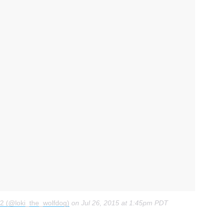
12 (@loki_the_wolfdog)
on
Jul 26, 2015 at 1:45pm PDT