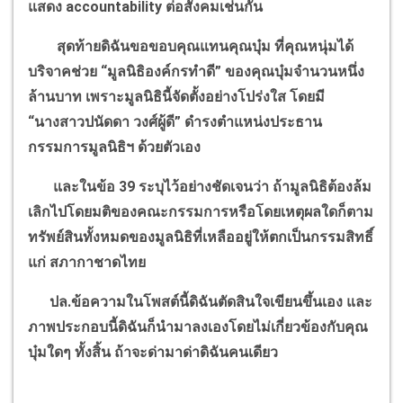
แสดง
accountability
ต่อสังคมเช่นกัน
สุดท้ายดิฉันขอขอบคุณแทนคุณบุ๋ม ที่คุณหนุ่มได้
บริจาคช่วย
“
มูลนิธิองค์กรทำดี
”
ของคุณบุ๋มจำนวนหนึ่ง
ล้านบาท เพราะมูลนิธินี้จัดตั้งอย่างโปร่งใส โดยมี
“
นางสาวปนัดดา วงศ์ผู้ดี
”
ดำรงตำแหน่งประธาน
กรรมการมูลนิธิฯ ด้วยตัวเอง
และในข้อ 39 ระบุไว้อย่างชัดเจนว่า ถ้ามูลนิธิต้องล้ม
เลิกไปโดยมติของคณะกรรมการหรือโดยเหตุผลใดก็ตาม
ทรัพย์สินทั้งหมดของมูลนิธิที่เหลืออยู่ให้ตกเป็นกรรมสิทธิ์
แก่ สภากาชาดไทย
ปล.ข้อความในโพสต์นี้ดิฉันตัดสินใจเขียนขึ้นเอง และ
ภาพประกอบนี้ดิฉันก็นำมาลงเองโดยไม่เกี่ยวข้องกับคุณ
บุ๋มใดๆ ทั้งสิ้น ถ้าจะด่ามาด่าดิฉันคนเดียว