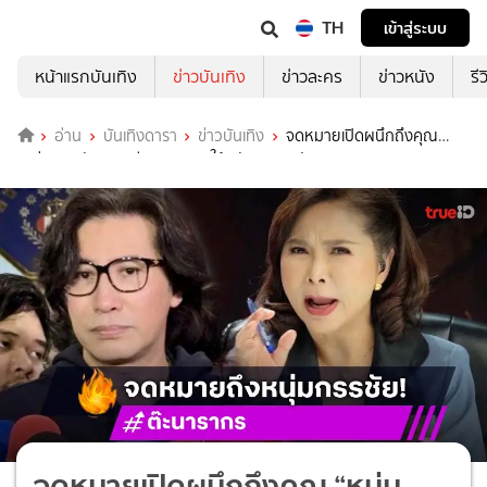
TH
เข้าสู่ระบบ
หน้าแรกบันเทิง
ข่าวบันเทิง
ข่าวละคร
ข่าวหนัง
รี
อ่าน
บันเทิงดารา
ข่าวบันเทิง
จดหมายเปิดผนึกถึงคุณ
“หนุ่ม กรรชัย” กรณีเงินบริจาค ให้ “กัน จอมพลัง”
จดหมายเปิดผนึกถึงคุณ “หนุ่ม