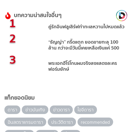
บทความน่าสนใจอื่นๆ
1
คู่รักอินฟลูเสิร์ฟทำทะเลหวานไปหมดแล้ว
2
“ธัญญ่า” กรี๊ดแตก ยอดขายทะลุ 100
ล้าน กว่าจะมีวันนี้เคยเหลือเงินแค่ 500
3
พระเอกฮีโร่โกนผมจริงลงแสดงละคร
ฟอร์มยักษ์
แท็กยอดนิยม
ดารา
ข่าวบันเทิง
ข่าวดารา
ไอจีดารา
อินสตราแกรมดารา
ประวัติดารา
recommended