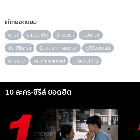
แท็กยอดนิยม
ดารา
ข่าวบันเทิง
ข่าวดารา
ไอจีดารา
ประวัติดารา
อินสตราแกรมดารา
ดูทีวีออนไลน์
ดาราเดลี่
recommended
trueidstory
10 ละคร-ซีรีส์ ยอดฮิต