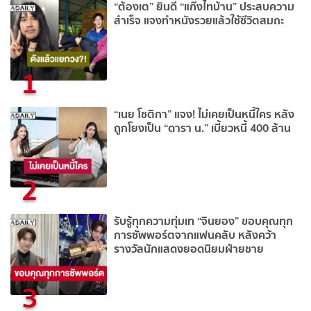
“ต้องเต” ยินดี “แก๊งไทบ้าน” ประสบความ
สำเร็จ แจงทำหนังรวยแล้วใช้ชีวิตสมถะ
1
“เนย โชติกา” แจง! ไม่เคยเป็นหนี้ใคร หลัง
ถูกโยงเป็น “ดารา น.” เบี้ยวหนี้ 400 ล้าน
2
รับรู้ทุกความทุ่มเท “จินยอง” ขอบคุณทุก
การซัพพอร์ตจากแฟนคลับ หลังคว้า
รางวัลนักแสดงยอดนิยมฝ่ายชาย
3