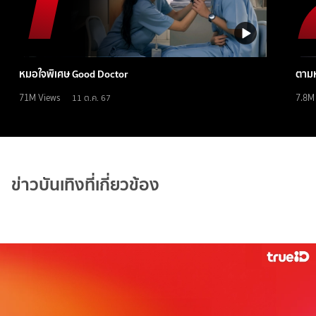
หมอใจพิเศษ Good Doctor
ตามห
71M
Views
7.8M
11 ต.ค. 67
ข่าวบันเทิงที่เกี่ยวข้อง