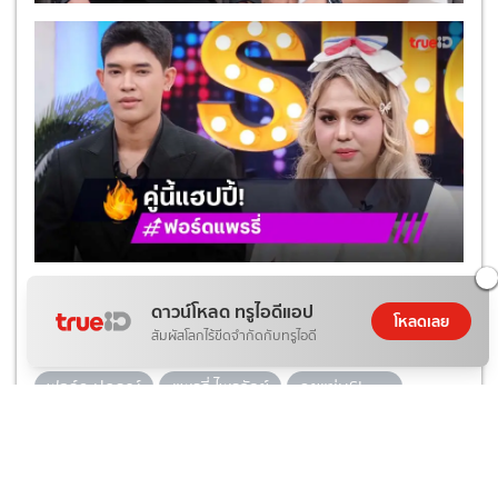
ดาวน์โหลด ทรูไอดีแอป
โหลดเลย
Tags
สัมผัสโลกไร้ขีดจำกัดกับทรูไอดี
ฟอรฺ์ด ปกรณ์
แพรรี่ ไพรวัลย์
คุยแซ่บShow
ข่าวบันเทิง
ข่าวบันเทิงวันนี้
ดูทีวีออนไลน์
ช่องวัน31