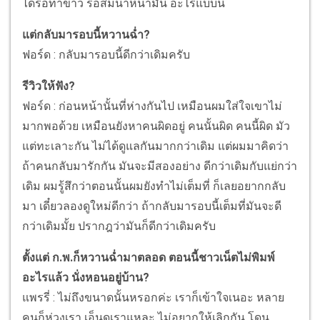
ได้รอทำข่าว รอสมน้ำหน้ามัน อะไรแบบนี้
แต่กลับมารอบนี้หวานฉ่ำ?
ฟอร์ด : กลับมารอบนี้ดีกว่าเดิมครับ
รีวิวให้ฟัง?
ฟอร์ด : ก่อนหน้านั้นที่ห่างกันไป เหมือนผมใส่ใจเขาไม่
มากพอด้วย เหมือนยังหาคนผิดอยู่ คนนั้นผิด คนนี้ผิด มัว
แต่ทะเลาะกัน ไม่ได้ดูแลกันมากกว่าเดิม แต่ผมมาคิดว่า
ถ้าคนกลับมารักกัน มันจะมีสองอย่าง ดีกว่าเดิมกับแย่กว่า
เดิม ผมรู้สึกว่าตอนนั้นผมยังทำไม่เต็มที่ ก็เลยอยากกลับ
มา เดี๋ยวลองดูใหม่ดีกว่า ถ้ากลับมารอบนี้เต็มที่มันจะดี
กว่าเดิมมั้ย ปรากฎว่ามันก็ดีกว่าเดิมครับ
ตั้งแต่ ก.พ.ก็หวานฉ่ำมาตลอด ตอนนี้ชาวเน็ตไม่พิมพ์
อะไรแล้ว นั่งหอนอยู่บ้าน?
แพรรี่ : ไม่ถึงขนาดนั้นหรอกค่ะ เราก็เข้าใจเนอะ หลาย
คนก็ห่วงเรา เอ็นดูเราแหละ ไม่อยากให้เลิกกัน โดน