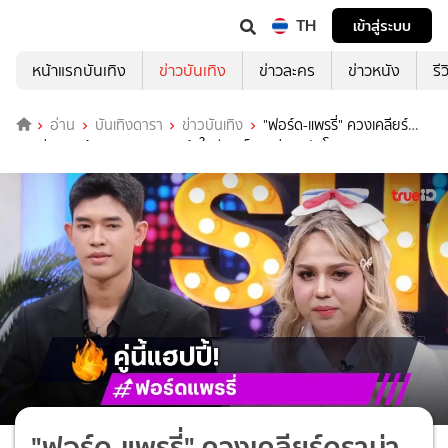
TH
เข้าสู่ระบบ
หน้าแรกบันเทิง
ข่าวบันเทิง
ข่าวละคร
ข่าวหนัง
รี
อ่าน
บันเทิงดารา
ข่าวบันเทิง
"ฟอร์ด-แพรรี่" ควงเคลียร์
ดราม่า ตามง้อเพราะเงินหมด เข้าใจมีคนเอ็นดู ห่วงกลัวโดนหลอก
"ฟอร์ด-แพรรี่" ควงเคลียร์ดราม่า