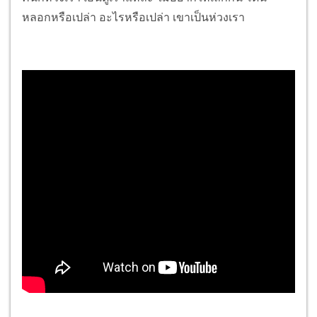
หลอกหรือเปล่า อะไรหรือเปล่า เขาเป็นห่วงเรา