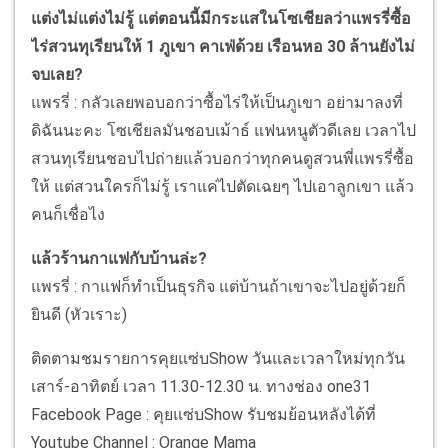
แต่งไม่แต่งไม่รู้ แต่ตอนนี้มีกระแสในโซเชียลว่าแพรรี่ซื้อ
ไร่สวนทุเรียนให้ 1 ภูเขา คาเฟ่ด้วย เรือนหอ 30 ล้านยังไม่
จบเลย?
แพรรี่ : กลัวเลยพอบอกว่าซื้อไร่ให้เป็นภูเขา อย่ามาลงที่
ดิฉันนะคะ โซเชียลมันชอบเม้าธ์ แฟนหนูตัวดีเลย เวลาไป
สวนทุเรียนชอบไปถ่ายแล้วบอกว่าทุกคนดูสวนพี่แพรรี่ซื้อ
ให้ แต่สวนใครก็ไม่รู้ เราแค่ไปตัดเฉยๆ ไปเอาลูกเขา แล้ว
คนก็เชื่อไง
แล้วร้านกาแฟกับบ้านล่ะ?
แพรรี่ : กาแฟก็ทำเป็นธุรกิจ แต่บ้านถ้าเขาจะไปอยู่ด้วยก็
ยินดี (หัวเราะ)
ติดตามชมรายการคุยแซ่บShow วันและเวลาใหม่ทุกวัน
เสาร์-อาทิตย์ เวลา 11.30-12.30 น. ทางช่อง one31
Facebook Page : คุยแซ่บShow รับชมย้อนหลังได้ที่
Youtube Channel : Orange Mama