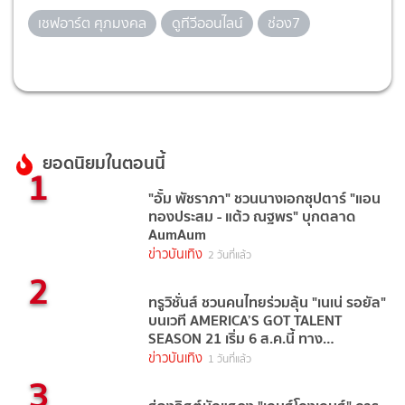
เชฟอาร์ต ศุภมงคล
ดูทีวีออนไลน์
ช่อง7
ยอดนิยมในตอนนี้
1
"อั้ม พัชราภา" ชวนนางเอกซุปตาร์ "แอน
ทองประสม - แต้ว ณฐพร" บุกตลาด
AumAum
ข่าวบันเทิง
2 วันที่แล้ว
2
ทรูวิชั่นส์ ชวนคนไทยร่วมลุ้น "เนเน่ รอยัล"
บนเวที AMERICA’S GOT TALENT
SEASON 21 เริ่ม 6 ส.ค.นี้ ทาง
TrueVisions NOW
ข่าวบันเทิง
1 วันที่แล้ว
3