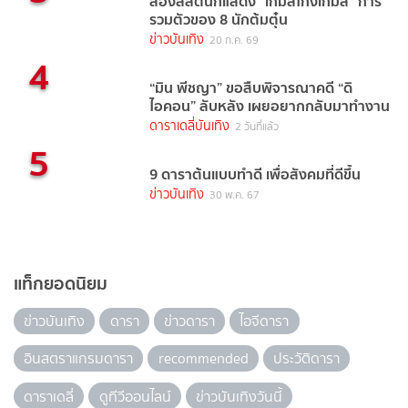
ส่องลิสต์นักแสดง "เกมส์โกงเกมส์" การ
รวมตัวของ 8 นักต้มตุ๋น
ข่าวบันเทิง
20 ก.ค. 69
4
“มิน พีชญา” ขอสืบพิจารณาคดี “ดิ
ไอคอน” ลับหลัง เผยอยากกลับมาทำงาน
ดาราเดลี่บันเทิง
2 วันที่แล้ว
5
9 ดาราต้นแบบทำดี เพื่อสังคมที่ดีขึ้น
ข่าวบันเทิง
30 พ.ค. 67
แท็กยอดนิยม
ข่าวบันเทิง
ดารา
ข่าวดารา
ไอจีดารา
อินสตราแกรมดารา
recommended
ประวัติดารา
ดาราเดลี่
ดูทีวีออนไลน์
ข่าวบันเทิงวันนี้