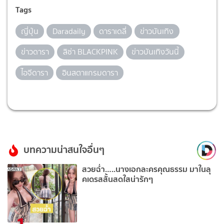
Tags
ญี่ปุ่น
Daradaily
ดาราเดลี่
ข่าวบันเทิง
ข่าวดารา
ลิซ่า BLACKPINK
ข่าวบันเทิงวันนี้
ไอจีดารา
อินสตาแกรมดารา
บทความน่าสนใจอื่นๆ
สวยฉ่ำ…..นางเอกละครคุณธรรม มาในลุ
คเดรสสั้นสดใสน่ารักๆ