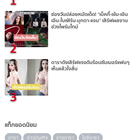
1
ช่องวันปล่อยหมัดเด็ด! “เบ็คกี้-เข้ม-เอิน
เอิน-ใบเฟิร์น-มุกดา-แจม” เสิร์ฟผลงาน
ช่วงไพร์มไทม์
2
ดาราดังเสิร์ฟแรงดับร้อนซัมเมอร์แฟนๆ
เห็นแล้วใจสั่น
3
แท็กยอดนิยม
ดารา
ข่าวบันเทิง
ข่าวดารา
ไอจีดารา