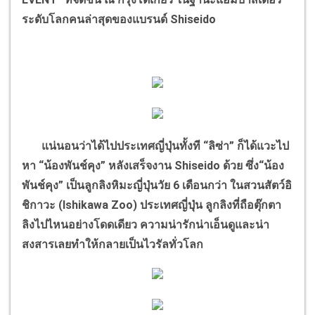
ระดับโลกคนล่าสุดของแบรนด์ Shiseido
แน่นอนว่าได้ไปประเทศญี่ปุ่นทั้งที “ลิซ่า” ก็ได้แวะไป
หา “น้องพันช์คุง” หลังเสร็จงาน Shiseido ด้วย ซึ่ง“น้อง
พันช์คุง” เป็นลูกลิงหิมะญี่ปุ่นวัย 6 เดือนกว่า ในสวนสัตว์อิ
ชิกาวะ (Ishikawa Zoo) ประเทศญี่ปุ่น ลูกลิงที่ถือตุ๊กตา
ลิงไปไหนอย่างโดดเดียว ความน่ารักน่าเอ็นดูและน่า
สงสารเลยทำให้กลายเป็นไวรัลทั่วโลก