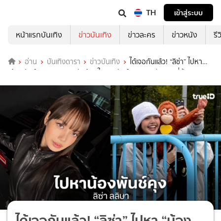
TH
เข้าสู่ระบบ
หน้าแรกบันเทิง
ข่าวบันเทิง
ข่าวละคร
ข่าวหนัง
รี
อ่าน
บันเทิงดารา
ข่าวบันเทิง
ได้เจอกันแล้ว! “ลิซ่า” ไปหา
“น้องพันช์คุง” ลูกลิงหิมะตัวน้อยในสวนสัตว์อิชิกาวะ ประเทศญี่ปุ่น
ได้เจอกันแล้ว! “ลิซ่า” ไปหา “น้อง