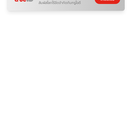
สัมผัสโลกไร้ขีดจำกัดกับทรูไอดี
ติดกระแส
ข่าวสาร
ข่าววันนี้ อัปเดตไวไม่พอ ต้องรู้จักวิเคราะห์ก่อนเชื่อและแชร์
07 ส.ค. 2026