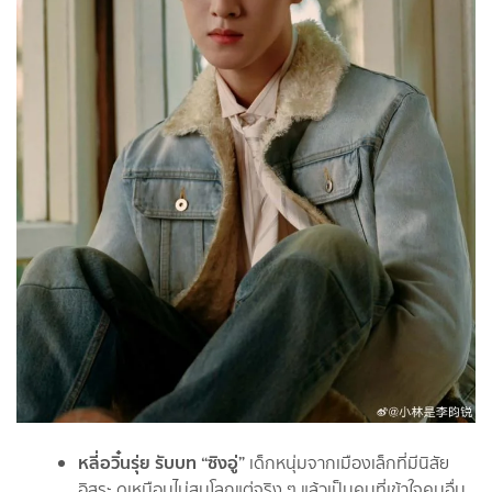
หลี่อวิ๋นรุ่ย รับบท “ซิงอู่”
เด็กหนุ่มจากเมืองเล็กที่มีนิสัย
อิสระ ดูเหมือนไม่สนโลกแต่จริง ๆ แล้วเป็นคนที่เข้าใจคนอื่น