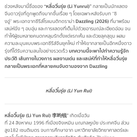
“หลี่อวิ่นรุ่ย (Li Yunrui)”
ช่วงหลังมานี้ชื่อของ
กลายเป็นนักแสดง
จีนดาวรุ่งที่ถูกพูดถึงมากขึ้นเรื่อย ๆ โดยเฉพาะหลังรับบท “ซิ
Dazzling (2026)
งอู่” พระเอกจากซีรีส์โรแมนติกดราม่า
ที่มาพร้อม
เสน่ห์นิ่ง ๆ อบอุ่น และการแสดงที่เต็มไปด้วยอารมณ์ละเอียดอ่อน จน
ทำให้ผู้ชมหลายคนตกหลุมรักตั้งแต่แรกเห็น และด้วยลุคสุขุม ผสม
ความละมุนแบบพระเอกซีรีส์จีนยุคใหม่ ทำให้เขากลายเป็นอีกหนึ่งดาว
บทความนี้จะพาไปทำความรู้จัก
รุ่งที่ได้รับความสนใจอย่างรวดเร็ว
ประวัติ เส้นทางในวงการ ผลงานเด่น และเสน่ห์ที่ทำให้หลี่อวิ่นรุ่ย
กลายเป็นพระเอกที่หลายคนจับตามองจาก Dazzling
หลี่อวิ๋นรุ่ย (Li Yun Rui)
หลี่อวิ๋นรุ่ย (Li Yun Rui) 李昀锐”
เกิดเมื่อวัน
ที่ 24 สิงหาคม 1996 ที่เมืองจิงเหมิน มณฑลหูเป่ย ประเทศจีน ส่วน
สูง182 เซนติเมตร จบการศึกษาจาก มหาวิทยาลัยวิทยาศาสตร์และ