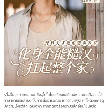
หลี่อวิ๋นรุ่ยถ่ายทอดบทซิงอู่ได้ในโทนเรียบแต่มีเสน่ห์ จุดเด่นคือการใช้
ภาษากายและสายตาในการสื่ออารมณ์มากกว่าบทพูด ทำให้ตัวละครดู
มีความนิ่งแต่ลึก โดยเฉพาะฉากที่ต้องสื่อความรู้สึกอ่อนโยนหรือ