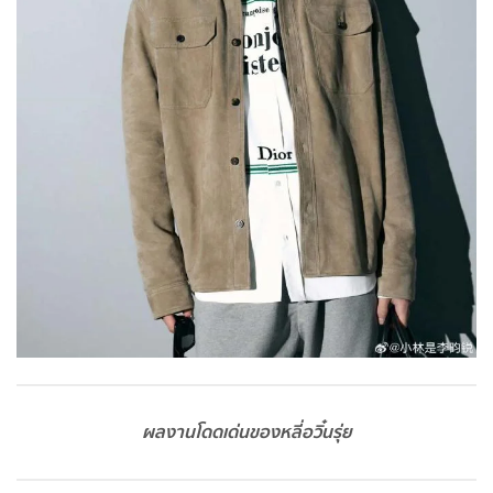
ผลงานโดดเด่นของหลี่อวิ๋นรุ่ย