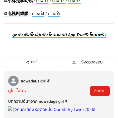
@小林是李昀锐
:
ภาพที่1
/
ภาพที่2
/
ภาพที่3
@电视剧耀眼
:
ภาพที่4
/
ภาพที่5
ดูหนัง ซีรีส์ใหม่สุดปัง โหลดเลยที่ App TrueID โหลดฟรี !
แจ้งตรวจสอบ
แชร์
nowadays girl☀︎︎
ดูโปรไฟล์
ติดตาม
บทความอื่นๆจาก nowadays girl☀︎︎