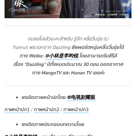
จบลงไปแล้วนะคะสำหรับ รู้จัก หลี่อวิ่นรุ่ย (Li
ซัพพอร์ตหนุ่มหลี่อวิ่นรุ่ยได้
Yunrui) พระเอกจาก Dazzling
ทาง Weibo:
@小林是李昀锐
โดยสามารถรับซีรีส์
เรื่อง “Dazzling” มีทั้งหมดประมาณ 30 ตอน ออกอากาศ
ทาง MangoTV และ Hunan TV เลยค่ะ
เครดิตภาพหน้าปกโดย
@电视剧耀眼
ภาพหน้าปก1
/
ภาพหน้าปก2
/
ภาพหน้าปก3
เครดิตภาพประกอบบทความโดย