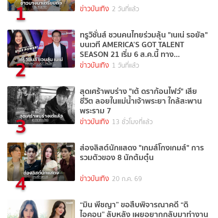
1
ข่าวบันเทิง
2 วันที่แล้ว
ทรูวิชั่นส์ ชวนคนไทยร่วมลุ้น "เนเน่ รอยัล"
บนเวที AMERICA’S GOT TALENT
SEASON 21 เริ่ม 6 ส.ค.นี้ ทาง
2
TrueVisions NOW
ข่าวบันเทิง
1 วันที่แล้ว
สุดเศร้าพบร่าง "เต้ ดราก้อนไฟว์" เสีย
ชีวิต ลอยในแม่น้ำเจ้าพระยา ใกล้สะพาน
พระราม 7
3
ข่าวบันเทิง
13 ชั่วโมงที่แล้ว
ส่องลิสต์นักแสดง "เกมส์โกงเกมส์" การ
รวมตัวของ 8 นักต้มตุ๋น
4
ข่าวบันเทิง
20 ก.ค. 69
“มิน พีชญา” ขอสืบพิจารณาคดี “ดิ
ไอคอน” ลับหลัง เผยอยากกลับมาทำงาน