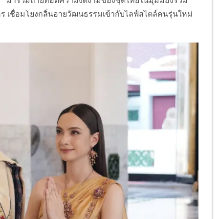
ำ “ มาร่วมถ่ายทอดความงดงามของชุดไทยในมุมมองร่วม
ชื่อมโยงกลิ่นอายวัฒนธรรมเข้ากับไลฟ์สไตล์คนรุ่นใหม่