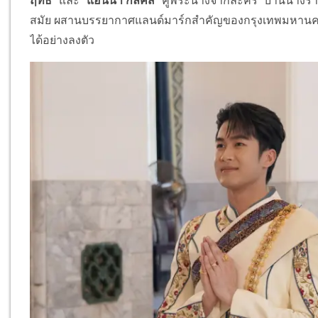
ฤทธิ์"
และ
"แอนน่า กลึคส์"
คู่พระนางจากละคร “บ้านนางร
สมัย ผสานบรรยากาศแลนด์มาร์กสำคัญของกรุงเทพมหานคร เ
ได้อย่างลงตัว