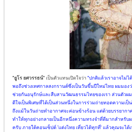
"ยูโร ยศวรรธน์"
เป็นตัวแทนเปิดใจว่า
"ปกติแล้วเราอาจไม่ไ
พอถึงช่วงเทศกาลสงกรานต์ซึ่งเป็นวันขึ้นปีใหม่ไทย ผมมองว่า
ช่วยกันอนุรักษ์และสืบสานวัฒนธรรมไทยของเรา ส่วนตัวผมรู
ดีใจเป็นพิเศษที่ได้เป็นส่วนหนึ่งในการร่วมถ่ายทอดความเป
ถึงแม้ในวันถ่ายทำอากาศจะค่อนข้างร้อน แต่ด้วยบรรยากาศ
ทำให้ทุกอย่างกลายเป็นอีกหนึ่งความทรงจำที่ดีมากสำหรั
ครับ ภายใต้คอนเซ็ปต์ ‘แต่งไทย เที่ยวได้ทุกที่’ แล้วคุณจะได