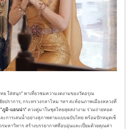
งไทย ใส่สนุก" พาเที่ยวชมความงดงามของวัดอรุณ
ัยปราการ, กระทรวงกลาโหม ฯลฯ สะท้อนภาพเมืองหลวงที่
"ภูมิ-แอนน่า"
ควงคู่มาในชุดไทยสุดสง่างาม ร่วมถ่ายทอด
ะ และการเล่นน้ำอย่างสุภาพตามแบบฉบับไทย พร้อมปักหมุดเช็
รมหาวิหาร สร้างบรรยากาศที่อบอุ่นและเปี่ยมด้วยคุณค่า