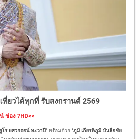
ที่ยวได้ทุกที่ รับสงกรานต์ 2569
น์ ช่อง 7HD<<
ยูโร ยศวรรธน์ ทะวาปี"
พร้อมด้วย
"ภูมิ เกียรติภูมิ บันลือชัย