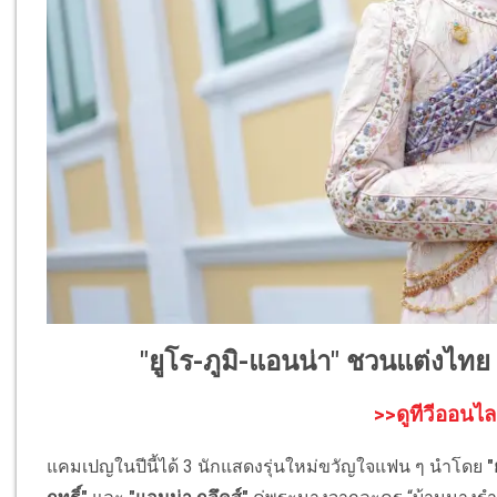
"ยูโร-ภูมิ-แอนน่า" ชวนแต่งไทย เ
>>ดูทีวีออนไล
แคมเปญในปีนี้ได้ 3 นักแสดงรุ่นใหม่ขวัญใจแฟน ๆ นำโดย
"