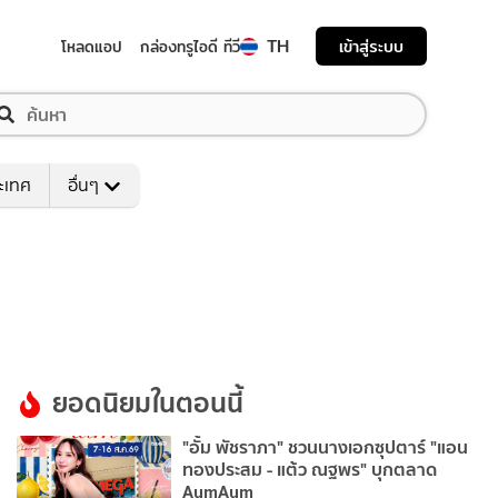
TH
เข้าสู่ระบบ
โหลดแอป
กล่องทรูไอดี ทีวี
ระเทศ
อื่นๆ
ยอดนิยมในตอนนี้
"อั้ม พัชราภา" ชวนนางเอกซุปตาร์ "แอน
ทองประสม - แต้ว ณฐพร" บุกตลาด
AumAum