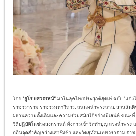
โดย
"ยูโร ยศวรรธน์"
มาในลุคไทยประยุกต์สุดเท่ ฉบับ "แต่
ราชวราราม ราชวรมหาวิหาร, ถนนหน้าพระลาน, สวนสันติช
ผสานความดั้งเดิมและความร่วมสมัยได้อย่างมีเสน่ห์ ขณะที่
วิถีปฏิบัติในช่วงสงกรานต์ ทั้งการเข้าวัดทำบุญ สรงน้ำพร
กอินจุดสำคัญอย่างเสาชิงช้า และวัดสุทัศนเทพวราราม ราชว