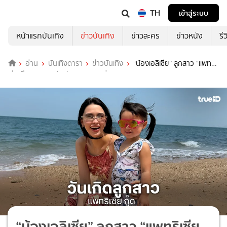
TH
เข้าสู่ระบบ
หน้าแรกบันเทิง
ข่าวบันเทิง
ข่าวละคร
ข่าวหนัง
รี
อ่าน
บันเทิงดารา
ข่าวบันเทิง
“น้องเอลิเซีย” ลูกสาว “แพทริ
เซีย กู๊ด” 3 ขวบแล้ว วันเกิดสุดอบอุ่น
“น้องเอลิเซีย” ลูกสาว “แพทริเซีย