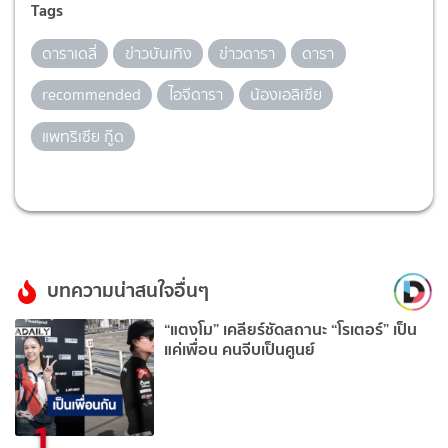
Tags
ดาราเดลี่
ข่าวบันเทิง
ข่าวดารา
ดารา
recommended
ไอจีดารา
น้องเอลิเซีย
แพทริเซีย กู๊ด
บทความน่าสนใจอื่นๆ
“แตงโม” เคลียร์ชัดสถานะ “โรเตอร์” เป็น
แค่เพื่อน คนจีบเป็นศูนย์
1