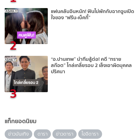
แฟนคลับอินหนัก! ฟินไม่พักกับฉากจูบเปิด
ใจของ “ฟรีน-เบ็คกี้”
2
“อ.ปานเทพ” นำทีมสู้ต่อ! คดี “ทราย
สก๊อต” ไกล่เกลี่ยรอบ 2 เล็งเอาผิดบุคคล
ปริศนา
3
แท็กยอดนิยม
ข่าวบันเทิง
ดารา
ข่าวดารา
ไอจีดารา