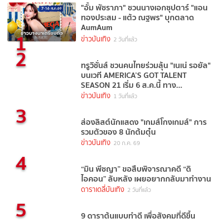
"อั้ม พัชราภา" ชวนนางเอกซุปตาร์ "แอน
ทองประสม - แต้ว ณฐพร" บุกตลาด
AumAum
1
ข่าวบันเทิง
2 วันที่แล้ว
2
ทรูวิชั่นส์ ชวนคนไทยร่วมลุ้น "เนเน่ รอยัล"
บนเวที AMERICA’S GOT TALENT
SEASON 21 เริ่ม 6 ส.ค.นี้ ทาง
TrueVisions NOW
ข่าวบันเทิง
1 วันที่แล้ว
3
ส่องลิสต์นักแสดง "เกมส์โกงเกมส์" การ
รวมตัวของ 8 นักต้มตุ๋น
ข่าวบันเทิง
20 ก.ค. 69
4
“มิน พีชญา” ขอสืบพิจารณาคดี “ดิ
ไอคอน” ลับหลัง เผยอยากกลับมาทำงาน
ดาราเดลี่บันเทิง
2 วันที่แล้ว
5
9 ดาราต้นแบบทำดี เพื่อสังคมที่ดีขึ้น