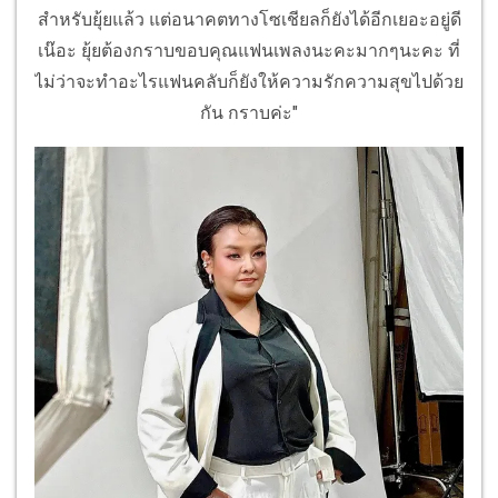
สำหรับยุ้ยแล้ว แต่อนาคตทางโซเชียลก็ยังได้อีกเยอะอยู่ดี
เน๊อะ ยุ้ยต้องกราบขอบคุณแฟนเพลงนะคะมากๆนะคะ ที่
ไม่ว่าจะทำอะไรแฟนคลับก็ยังให้ความรักความสุขไปด้วย
กัน กราบค่ะ"