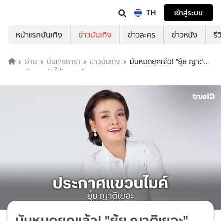
TH
เข้าสู่ระบบ
หน้าแรกบันเทิง
ข่าวบันเทิง
ข่าวละคร
ข่าวหนัง
รี
อ่าน
บันเทิงดารา
ข่าวบันเทิง
มันหมดยุคแล้ว! "ยุ้ย ญาติ
เยอะ" ประกาศชัดไม่รับงานร้องเพลง
มันหมดยุคแล้ว! "ยุ้ย ญาติเยอะ"