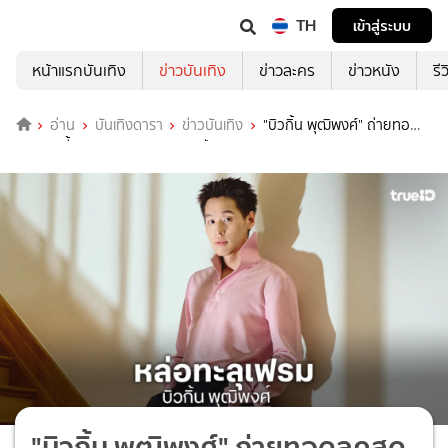
TH
เข้าสู่ระบบ
หน้าแรกบันเทิง
ข่าวบันเทิง
ข่าวละคร
ข่าวหนัง
รี
อ่าน
บันเทิงดารา
ข่าวบันเทิง
"บิวกิ้น พุฒิพงศ์" ถ่ายทอ
ดลุคสุดเนี้ยบ ฉลองครบรอบ 13 ปี VVON SUGUNNASIL
"บิวกิ้น พุฒิพงศ์" ถ่ายทอดลุคสุด