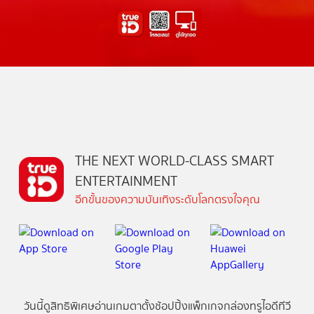
THE NEXT WORLD-CLASS SMART
ENTERTAINMENT
อีกขั้นของความบันเทิงระดับโลกตรงใจคุณ
วันนี้
ดู
สิทธิพิเศษ
อ่าน
เกม
ตาตั้ง
ช้อปปิ้ง
แพ็กเกจ
กล่องทรูไอดีทีวี