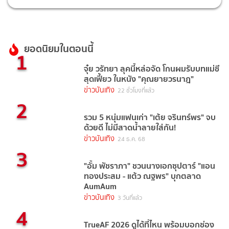
ยอดนิยมในตอนนี้
1
จุ๋ย วรัทยา ลุคนี้หล่อจัด โกนผมรับบทแม่ชี
สุดเฟี้ยว ในหนัง "คุณยายวรนาฎ"
ข่าวบันเทิง
22 ชั่วโมงที่แล้ว
2
รวม 5 หนุ่มแฟนเก่า "เต้ย จรินทร์พร" จบ
ด้วยดี ไม่มีสาดน้ำลายใส่กัน!
ข่าวบันเทิง
24 ธ.ค. 68
3
"อั้ม พัชราภา" ชวนนางเอกซุปตาร์ "แอน
ทองประสม - แต้ว ณฐพร" บุกตลาด
AumAum
ข่าวบันเทิง
3 วันที่แล้ว
4
TrueAF 2026 ดูได้ที่ไหน พร้อมบอกช่อง