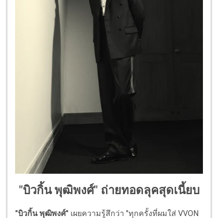
"บิวกิ้น พุฒิพงศ์" ถ่ายทอดลุคสุดเนี้ยบ
"บิวกิ้น พุฒิพงศ์"
เผยความรู้สึกว่า "ทุกครั้งที่ผมใส่ VVON