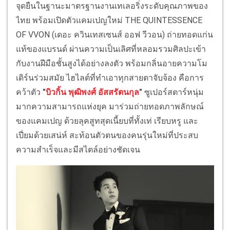
จุดยืนในฐานะมาตรฐานงานเทเลอริ่งระดับคุณภาพของ
ไทย พร้อมเปิดตัวแคมเปญใหม่ THE QUINTESSENCE
OF VVON (เดอะ ควินเทสเซนส์ ออฟ วีวอน) ถ่ายทอดแก่น
แท้ของแบรนด์ ผ่านความเป็นเลิศที่หลอมรวมศิลปะเข้า
กับงานฝีมือชั้นสูงได้อย่างลงตัว พร้อมกลิ่นอายความโม
เดิร์นร่วมสมัย ไฮไลต์ที่ทำเอาทุกสายตาจับจ้อง คือการ
คว้าตัว
"
บิวกิ้น พุฒิพงศ์ อัสสรัตนกุล
"
ซูเปอร์สตาร์หนุ่ม
มากความสามารถแห่งยุค มาร่วมถ่ายทอดภาพลักษณ์
ของแคมเปญ ด้วยลุคสูทสุดเนี้ยบที่ทั้งเท่ เรียบหรู และ
เปี่ยมด้วยเสน่ห์ สะท้อนตัวตนของคนรุ่นใหม่ที่ประสบ
ความสำเร็จและมีสไตล์อย่างชัดเจน