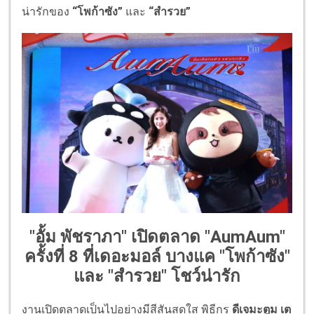
น่ารักของ
“โพก้าซัง”
และ
“สำรวย”
"อั้ม พัชราภา" เปิดตลาด "AumAum"
ครั้งที่ 8 ที่เดอะมอล์ บางแค "โพก้าซัง"
และ "สำรวย" โชว์น่ารัก
งานเปิดตลาดเป็นไปอย่างมีสีสันสดใส พิธีกร
ดีเจมะตูม เต