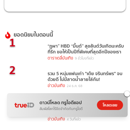
ยอดนิยมในตอนนี้
1
“ภูผา” HBD “มิ้นต์” สุขสันต์วันเกิดนะครับ
ที่รัก ขอให้เป็นปีที่พิเศษที่สุดอีกปีของเรา
ดาราเดลี่บันเทิง
9 ชั่วโมงที่แล้ว
2
รวม 5 หนุ่มแฟนเก่า "เต้ย จรินทร์พร" จบ
ด้วยดี ไม่มีสาดน้ำลายใส่กัน!
ข่าวบันเทิง
24 ธ.ค. 68
3
"อั้ม พัชราภา" ชวนนางเอกซุปตาร์ "แอน
ดาวน์โหลด ทรูไอดีแอป
โหลดเลย
ทองประสม - แต้ว ณฐพร" บุกตลาด
สัมผัสโลกไร้ขีดจำกัดกับทรูไอดี
AumAum
ข่าวบันเทิง
4 วันที่แล้ว