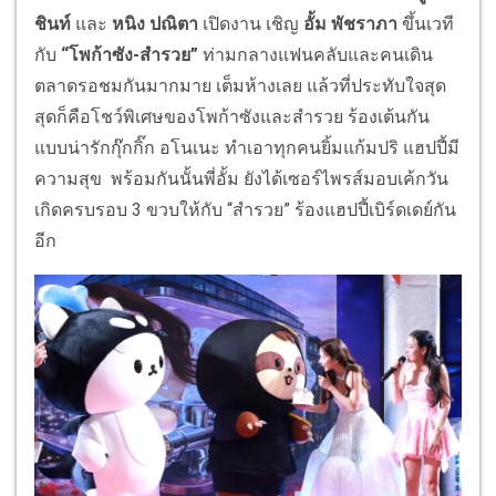
ชินท์
และ
หนิง ปณิตา
เปิดงาน เชิญ
อั้ม พัชราภา
ขึ้นเวที
กับ
“โพก้าซัง-สำรวย”
ท่ามกลางแฟนคลับและคนเดิน
ตลาดรอชมกันมากมาย เต็มห้างเลย แล้วที่ประทับใจสุด
สุดก็คือโชว์พิเศษของโพก้าซังและสำรวย ร้องเต้นกัน
แบบน่ารักกุ๊กกิ๊ก อโนเนะ ทำเอาทุกคนยิ้มแก้มปริ แฮปปี้มี
ความสุข พร้อมกันนั้นพี่อั้ม ยังได้เซอร์ไพรส์มอบเค้กวัน
เกิดครบรอบ 3 ขวบให้กับ “สำรวย” ร้องแฮปปี้เบิร์ดเดย์กัน
อีก