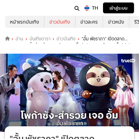
TH
เข้าสู่ระบบ
หน้าแรกบันเทิง
ข่าวบันเทิง
ข่าวละคร
ข่าวหนัง
รี
อ่าน
บันเทิงดารา
ข่าวบันเทิง
"อั้ม พัชราภา" เปิดตลาด
"AumAum" ครั้งที่ 8 ที่เดอะมอล์ บางแค "โพก้าซัง" และ "สำรวย" โชว์น่ารัก
"อั้ม พัชราภา" เปิดตลาด