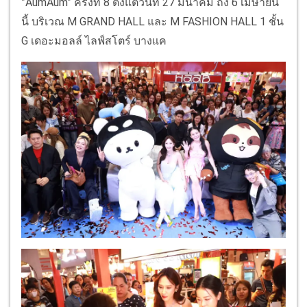
”AumAum” ครั้งที่ 8 ตั้งแต่วันที่ 27 มีนาคม ถึง 6 เมษายน
นี้ บริเวณ M GRAND HALL และ M FASHION HALL 1 ชั้น
G เดอะมอลล์ ไลฟ์สโตร์ บางแค