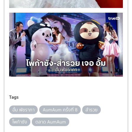
Tags
อั้ม พัชราภา
AumAum ครั้งที่ 8
สำรวย
โพก้าซัง
ตลาด AumAum