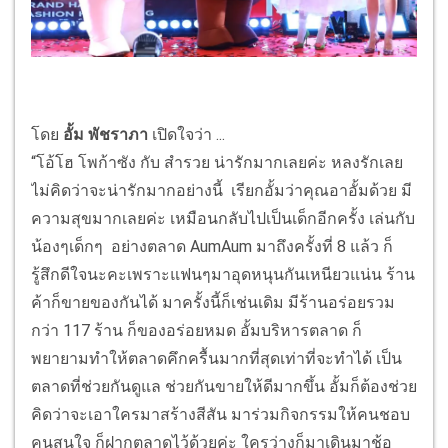
โดย
อั้ม พัชราภา
เปิดใจว่า ...
“โอ้โฮ โพก้าซัง กับ สำรวย น่ารักมากเลยค่ะ หลงรักเลย
ไม่คิดว่าจะน่ารักมากอย่างนี้ เรียกอั้มว่าคุณอาอั้มด้วย มี
ความสุขมากเลยค่ะ เหมือนกลับไปเป็นเด็กอีกครั้ง เล่นกับ
น้องๆเด็กๆ อย่างตลาด AumAum มาถึงครั้งที่ 8 แล้ว ก็
รู้สึกดีใจนะคะเพราะแฟนๆมาอุดหนุนกันเหนียวแน่น ร้าน
ค้าก็ขายของกันได้ มาครั้งนี้ก็เช่นเดิม มีร้านอร่อยรวม
กว่า 117 ร้าน ก็ของอร่อยหมด อั้มบริหารตลาด ก็
พยายามทำให้ตลาดคึกครื้นมากที่สุดเท่าที่จะทำได้ เป็น
ตลาดที่ช่วยกันดูแล ช่วยกันขายให้ดีมากขึ้น อั้มก็ต้องช่วย
คิดว่าจะเอาใครมาสร้างสีสัน มาร่วมกิจกรรมให้คนชอบ
คนสนใจ ก็ฝากตลาดไว้ด้วยค่ะ ใครว่างก็มาเดินมาช้อ