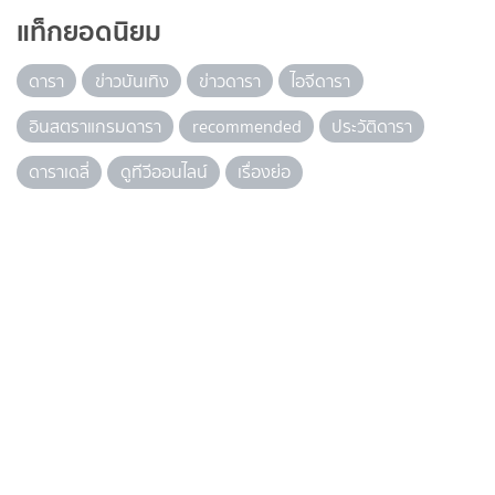
แท็กยอดนิยม
ดารา
ข่าวบันเทิง
ข่าวดารา
ไอจีดารา
อินสตราแกรมดารา
recommended
ประวัติดารา
ดาราเดลี่
ดูทีวีออนไลน์
เรื่องย่อ