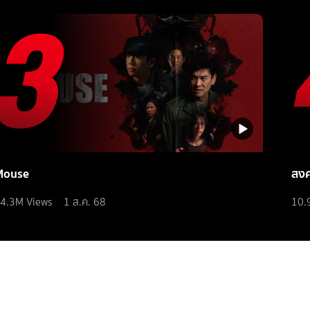
Mouse
สง
4.3M
Views
1 ส.ค. 68
10.