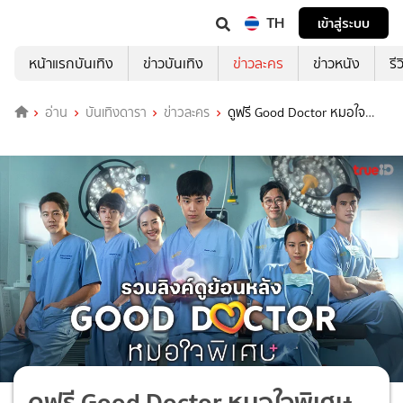
TH
เข้าสู่ระบบ
หน้าแรกบันเทิง
ข่าวบันเทิง
ข่าวละคร
ข่าวหนัง
รี
อ่าน
บันเทิงดารา
ข่าวละคร
ดูฟรี Good Doctor หมอใจ
พิเศษ ทุกตอน ทาง TrueID
ดูฟรี Good Doctor หมอใจพิเศษ