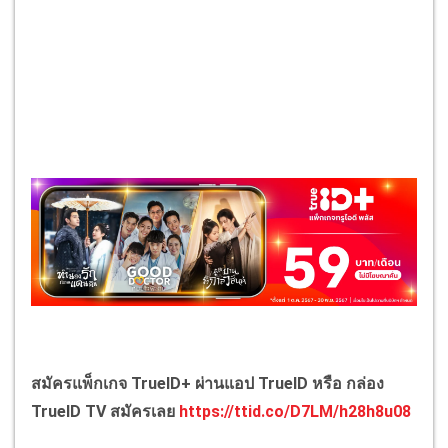
สมัครแพ็กเกจ TrueID+ ผ่านแอป TrueID หรือ กล่อง
TrueID TV สมัครเลย
https://ttid.co/D7LM/h28h8u08