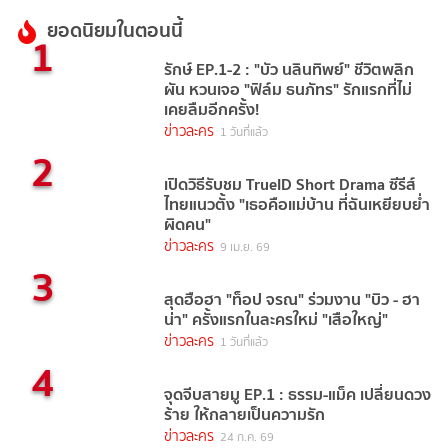
ยอดนิยมในตอนนี้
1
รักษ์ EP.1-2 : "บัว นลินทิพย์" ชีวิตพลิก
ผัน หวนเจอ "ฟิล์ม ธนภัทร" รักแรกที่ไม่
เคยลืมอีกครั้ง!
ข่าวละคร
1 วันที่แล้ว
2
เปิดวิธีรับชม TrueID Short Drama ซีรีส์
ไทยแนวตั้ง "เธอคือแม่บ้าน ที่ฉันเหยียบย่ำ
ผิดคน"
ข่าวละคร
9 เม.ย. 69
3
สุดฮือฮา "ท็อป จรณ" ร่วมงาน "บิว - ฮา
น่า" ครั้งแรกในละครใหม่ "เสือใหญ่"
ข่าวละคร
1 วันที่แล้ว
4
จุดจีบสายมู EP.1 : ธรรม-แม็ค เปลี่ยนดวง
ร้าย ให้กลายเป็นความรัก
ข่าวละคร
24 ก.ค. 69