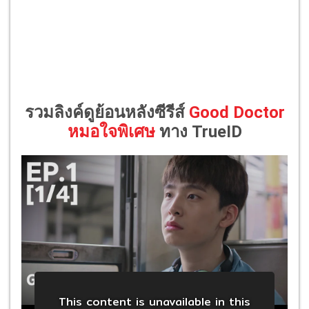
รวมลิงค์ดูย้อนหลังซีรีส์
Good Doctor
หมอใจพิเศษ
ทาง TrueID