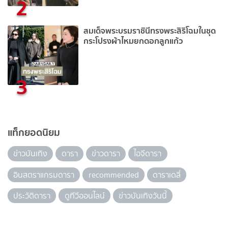
2
สมเด็จพระบรมราชินีทรงพระสิริโฉมในชุด
กระโปรงผ้าไหมยกดอกลูกแก้ว
3
แท็กยอดนิยม
ข่าวบันเทิง
ดารา
ข่าวดารา
ไอจีดารา
อินสตราแกรมดารา
recommended
ดาราเดลี่
ประวัติดารา
ดูทีวีออนไลน์
ข่าวบันเทิงวันนี้