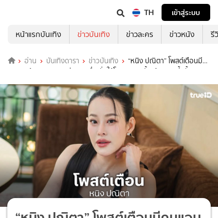
TH
เข้าสู่ระบบ
หน้าแรกบันเทิง
ข่าวบันเทิง
ข่าวละคร
ข่าวหนัง
รี
อ่าน
บันเทิงดารา
ข่าวบันเทิง
“หนิง ปณิตา” โพสต์เตือนมี
คนแอบอ้างสนิทตน อย่าหลงเชื่อ ลั่นให้โอกาส 3 ครั้งแล้ว รอบนี้ครั้ง
สุดท้าย
“หนิง ปณิตา” โพสต์เตือนมีคนแอบ