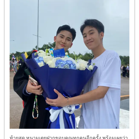
ท้ายสุด หนามเตยฝากขอบคุณทุกคนอีกครั้ง พร้อมเผยว่า