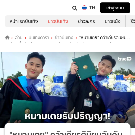
TH
เข้าสู่ระบบ
หน้าแรกบันเทิง
ข่าวบันเทิง
ข่าวละคร
ข่าวหนัง
รี
อ่าน
บันเทิงดารา
ข่าวบันเทิง
"หนามเตย" คว้าเกียรตินิยม
อันดับหนึ่ง รับปริญญา ครอบครัว–แฟนคลับ ร่วมยินดีสุดอบอุ่น
"หนามเตย" คว้าเกียรตินิยมอันดับ