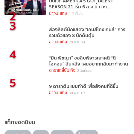
บนเวที AMERICA’S GOT TALENT
SEASON 21 เริ่ม 6 ส.ค.นี้ ทาง
2
TrueVisions NOW
ข่าวบันเทิง
1 วันที่แล้ว
3
ส่องลิสต์นักแสดง "เกมส์โกงเกมส์" การ
รวมตัวของ 8 นักต้มตุ๋น
ข่าวบันเทิง
20 ก.ค. 69
4
“มิน พีชญา” ขอสืบพิจารณาคดี “ดิ
ไอคอน” ลับหลัง เผยอยากกลับมาทำงาน
ดาราเดลี่บันเทิง
2 วันที่แล้ว
5
9 ดาราต้นแบบทำดี เพื่อสังคมที่ดีขึ้น
ข่าวบันเทิง
30 พ.ค. 67
แท็กยอดนิยม