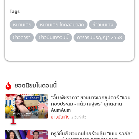
Tags
หนามเตย
หนามเตย ไทดอลมิวสิค
ข่าวบันเทิง
ข่าวดารา
ข่าวบันเทิงวันนี้
ดารารับปริญญา 2568
ยอดนิยมในตอนนี้
"อั้ม พัชราภา" ชวนนางเอกซุปตาร์ "แอน
ทองประสม - แต้ว ณฐพร" บุกตลาด
AumAum
1
ข่าวบันเทิง
2 วันที่แล้ว
ทรูวิชั่นส์ ชวนคนไทยร่วมลุ้น "เนเน่ รอยัล"