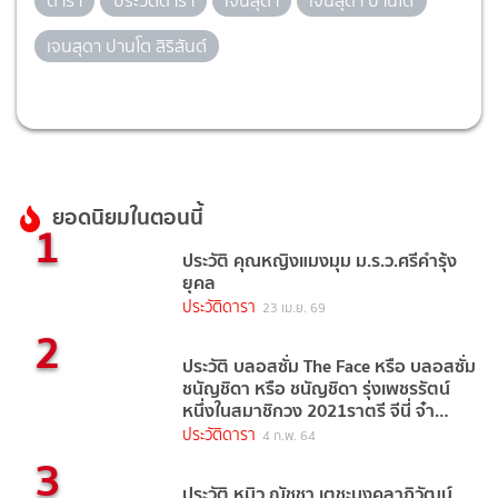
ดารา
ประวัติดารา
เจนสุดา
เจนสุดา ปานโต
เจนสุดา ปานโต สิริสันต์
ยอดนิยมในตอนนี้
1
ประวัติ คุณหญิงแมงมุม ม.ร.ว.ศรีคำรุ้ง
ยุคล
ประวัติดารา
23 เม.ย. 69
2
ประวัติ บลอสซั่ม The Face หรือ บลอสซั่ม
ชนัญชิดา หรือ ชนัญชิดา รุ่งเพชรรัตน์
หนึ่งในสมาชิกวง 2021ราตรี จีนี่ จ๋า
(2021)
ประวัติดารา
4 ก.พ. 64
3
ประวัติ หมิว ณัชชา เตชะมงคลาภิวัฒน์