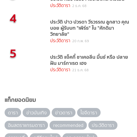
ประวัติดารา
2 ธ.ค. 68
4
ประวัติ ปาว ปวรดา วีรวรรณ ลูกสาว คุณ
บอย ผู้รับบท "เพิร์ธ" ใน "ศักดินา
วิทยาลัย"
ประวัติดารา
20 ก.พ. 69
5
ประวัติ แจ็คกี้ ชาเคอลีน มึ้นช์ หรือ ปลาย
ฝัน มาร์กาเรต เฮง
ประวัติดารา
21 ธ.ค. 68
แท็กยอดนิยม
ดารา
ข่าวบันเทิง
ข่าวดารา
ไอจีดารา
อินสตราแกรมดารา
recommended
ประวัติดารา