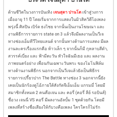
ด้านชีวิตในวงการบันเทิง
เจนสุดา ปานโต
เข้าสู่วงการ
เมื่ออายุ 11 ปี โดยเริ่มจากการแสดงในมิวสิควิดีโอเพลง
พรุ่งนี้ ศิลปิน เบิร์ด ธงไชย จากนั้นเป็นงานโฆษณา และ
งานพิธีการรายการ state on 3 แล้วจึงมีผลงานเป็นวีเจ
ทางช่องเอ็มทีวีไทยแลนด์ จากนั้นทางด้านการแสดง มีผล
งานละครเรื่องแรกคือ ห้าวเล็ก ๆ จากนั้นก็มี กุหลาบสีดำ,
สวรรค์เบี่ยง และ ฟ้ามีตะวัน หัวใจฉันมีเธอ และ ผลงาน
ภาพยนตร์อย่าง เพื่อนกันเฉพาะวันพระ ของโมโนฟิล์ม
ทางด้านงานพิธีกร นอกจากเป็นวีเจแล้วยังเป็นพิธีกร
รายการเปรี้ยวปาก The Battle ทางช่อง 3 นอกจากนี้ยัง
เคยเป็นนักร้องดูโอ้ภายใต้สังกัดจีเอ็มเอ็ม แกรมมี่ โดยมี
สมาชิกทั้งหมด 2 คนคือเจน และ คอรี่ (คอรี่ ลีย์ รอบินส์)
ชื่อวง เจนนี่ VS คอรี่ มีผลงานอัลบั้ม 1 ชุดด้วยกัน โดยมี
เพลงที่สร้างชื่อเสียงให้กับวงคือเพลง ใครใครก็ไม่รัก