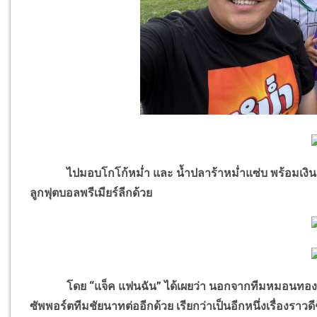
ไปมอบโกโก้หม่ำ และ น้ำปลาร้าหม่ำแซ่บ พร้อมเงินสด 3
ลูกฟุตบอลพรีเมียร์ลีกด้วย
โดย “แจ็ค แฟนฉัน” ได้เผยว่า นอกจากทีมหมอนทองวิทยาแ
ซัพพอร์ตทีมชัยนาทต่ออีกด้วย เรียกว่าเป็นอีกหนึ่งเรื่องราว