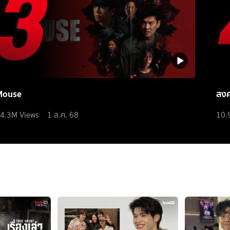
Mouse
สง
4.3M
Views
1 ส.ค. 68
10.