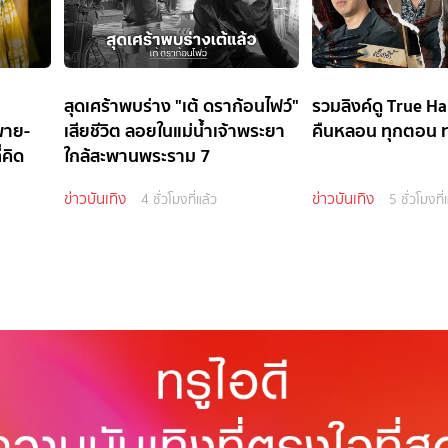
ะ
สุดเศร้าพบร่าง "เต้ ดราก้อนไฟว์"
รวมลิงค์ดู True Hau
“พาย-
เสียชีวิต ลอยในแม่น้ำเจ้าพระยา
คืนหลอน ทุกตอน 
่คิด
ใกล้สะพานพระราม 7
ข่าวบันเทิง
ข่าวบันเทิง
4 ชั่วโมงที่แล้ว
5 ชั่วโมงที่