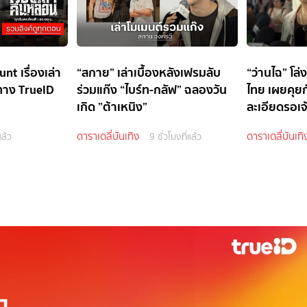
nt เรื่องเล่า
“สกาย” เล่าเบื้องหลังเฟรมลับ
“ว่านไฉ” โล่
ทาง TrueID
ร่วมแก๊ง “ไบร์ท-กลัฟ” ฉลองวัน
ไทย เผยคุยก
เกิด ”ต้าเหนิง”
ละเอียดรอเจ้
ดาราเดลี่บันเทิง
ดาราเดลี่บันเทิ
แล้ว
9 ชั่วโมงที่แล้ว