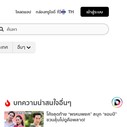
TH
เข้าสู่ระบบ
โหลดแอป
กล่องทรูไอดี ทีวี
ระเทศ
อื่นๆ
บทความน่าสนใจอื่นๆ
โค้งสุดท้าย “พรหมพยศ” สนุก “แอมป์”
ชวนลุ้นไม่ดูคือพลาด!