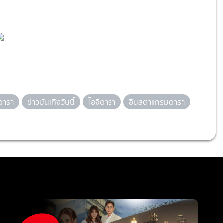
ดารา
ข่าวบันเทิงวันนี้
ไอจีดารา
อินสตาแกรมดารา