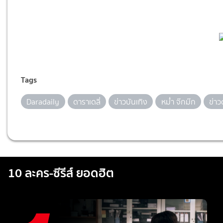
Tags
Daradaily
ดาราเดลี่
ข่าวบันเทิง
หม่ำ จ๊กม๊ก
ข่าว
10 ละคร-ซีรีส์ ยอดฮิต