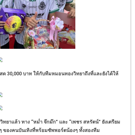
0,000 บาท ให้กับทีมหมอนทองวิทยาถึงที่และยังได้ให้
ล้ว ทาง “หม่ำ จ๊กม๊ก” และ “เพชร สหรัตน์” ยังเตรียม
ดีๆ ของคนบันเทิงที่พร้อมซัพพอร์ตน้องๆ ทั้งสองทีม