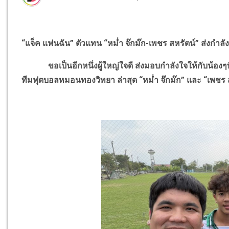
“แจ็ค แฟนฉัน” ตัวแทน “หม่ำ จ๊กม๊ก-เพชร สหรัตน์” ส่งกำล
ขอเป็นอีกหนึ่งผู้ใหญ่ใจดี ส่งมอบกำลังใจให้กับน้องๆท
ทีมฟุตบอลหมอนทองวิทยา ล่าสุด “หม่ำ จ๊กม๊ก” และ “เพชร 