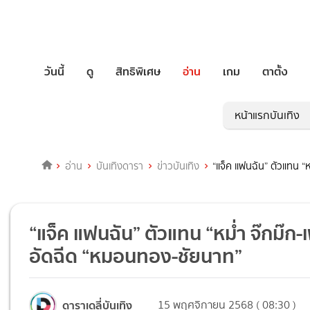
วันนี้
ดู
สิทธิพิเศษ
อ่าน
เกม
ตาตั้ง
หน้าแรกบันเทิง
อ่าน
บันเทิงดารา
ข่าวบันเทิง
“แจ็ค แฟนฉัน” ตัวแทน “
“แจ็ค แฟนฉัน” ตัวแทน “หม่ำ จ๊กม๊ก-เ
อัดฉีด “หมอนทอง-ชัยนาท”
ดาราเดลี่บันเทิง
15 พฤศจิกายน 2568 ( 08:30 )