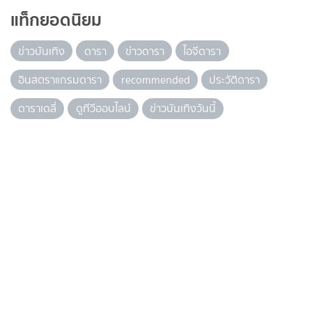
แท็กยอดนิยม
ข่าวบันเทิง
ดารา
ข่าวดารา
ไอจีดารา
อินสตราแกรมดารา
recommended
ประวัติดารา
ดาราเดลี่
ดูทีวีออนไลน์
ข่าวบันเทิงวันนี้