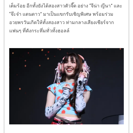
เต็มร้อย อีกทั้งยังได้สองสาวตัวจี๊ด อย่าง “จีน่า ญีนา” และ
“จ๊ะจ๋า แดนดาว” มาเป็นแขกรับเชิญพิเศษ พร้อมร่วม
อวยพรวันเกิดให้ทั้งสองสาว ท่ามกลางเสียงเชียร์จาก
แฟนๆ ที่ดังกระหึ่มทั่วทั้งฮอลล์