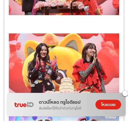
ดาวน์โหลด ทรูไอดีแอป
โหลดเลย
สัมผัสโลกไร้ขีดจำกัดกับทรูไอดี