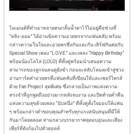
โมเมนต์ที่ทำเอาหลายคนกลั้นน้ำตาไว้ไม่อยู่คือช่วงที่
“หลิง-ออม” ได้อ่านข้อความอวยพรจากแฟนคลับ พร้อม
กล่าวความในใจและอวยพรซึ่งกันและกัน เสิร์ฟกันต่อกับ
Special Show เพลง “L.O.V.E.” และเพลง “Happy Birthday”
พร้อมน้องโลโล่ (LOLO) ที่ทั้งคู่พร้อมนำเสนอความ
สามารถของลูกจนคนดูยังขำ ก่อนจะสลับโหมดเข้าสู่ช่วง
อ่านการ์ดคำอวยพรที่แฟนคลับที่เขียนให้และเซอร์ไพรส์
ด้วย Fan Project สุดพิเศษ ซึ่งกลายเป็นภาพแห่งความ
ทรงจำที่ถูกพูดถึงอย่างมากหลังจบงาน และปิดท้ายค่ำคืน
แห่งความสุขด้วยเพลง “นับหนึ่ง” ที่ทั้งคู่ตั้งใจมอบให้แฟน
ๆ พร้อมกล่าวคำขอบคุณสำหรับทุกแรงสนับสนุนที่มีให้
กันมาโดยตลอด ท่ามกลางบรรยากาศสุดอบอุ่นและเสียง
เชียร์ที่ดังก้องไปทั่วฮอลล์