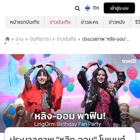
TH
เข้าสู่ระบบ
หน้าแรกบันเทิง
ข่าวบันเทิง
ข่าวละคร
ข่าวหนัง
รี
อ่าน
บันเทิงดารา
ข่าวบันเทิง
ประมวลภาพ "หลิง-ออม"
โมเมนต์กับแฟนคลับ ฉลองวันเกิด "LingOrm Birthday Fan Party"
ประมวลภาพ "หลิง-ออม" โมเมนต์