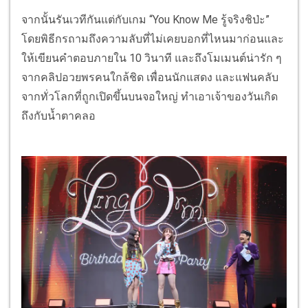
จากนั้นรันเวทีกันแต่กับเกม “You Know Me รู้จริงชิป่ะ”
โดยพิธีกรถามถึงความลับที่ไม่เคยบอกที่ไหนมาก่อนและ
ให้เขียนคำตอบภายใน 10 วินาที และถึงโมเมนต์น่ารัก ๆ
จากคลิปอวยพรคนใกล้ชิด เพื่อนนักแสดง และแฟนคลับ
จากทั่วโลกที่ถูกเปิดขึ้นบนจอใหญ่ ทำเอาเจ้าของวันเกิด
ถึงกับน้ำตาคลอ