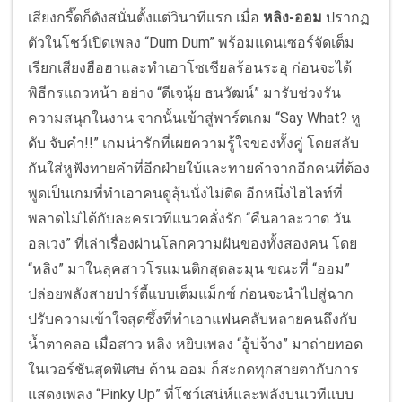
เสียงกรี๊ดก็ดังสนั่นตั้งแต่วินาทีแรก เมื่อ
หลิง-ออม
ปรากฏ
ตัวในโชว์เปิดเพลง “Dum Dum” พร้อมแดนเซอร์จัดเต็ม
เรียกเสียงฮือฮาและทำเอาโซเชียลร้อนระอุ ก่อนจะได้
พิธีกรแถวหน้า อย่าง “ดีเจนุ้ย ธนวัฒน์” มารับช่วงรัน
ความสนุกในงาน จากนั้นเข้าสู่พาร์ตเกม “Say What? หู
ดับ จับคำ!!” เกมน่ารักที่เผยความรู้ใจของทั้งคู่ โดยสลับ
กันใส่หูฟังทายคำที่อีกฝ่ายใบ้และทายคำจากอีกคนที่ต้อง
พูดเป็นเกมที่ทำเอาคนดูลุ้นนั่งไม่ติด อีกหนึ่งไฮไลท์ที่
พลาดไม่ได้กับละครเวทีแนวคลั่งรัก “คืนอาละวาด วัน
อลเวง” ที่เล่าเรื่องผ่านโลกความฝันของทั้งสองคน โดย
“หลิง” มาในลุคสาวโรแมนติกสุดละมุน ขณะที่ “ออม”
ปล่อยพลังสายปาร์ตี้แบบเต็มแม็กซ์ ก่อนจะนำไปสู่ฉาก
ปรับความเข้าใจสุดซึ้งที่ทำเอาแฟนคลับหลายคนถึงกับ
น้ำตาคลอ เมื่อสาว หลิง หยิบเพลง “อู้บ่จ้าง” มาถ่ายทอด
ในเวอร์ชันสุดพิเศษ ด้าน ออม ก็สะกดทุกสายตากับการ
แสดงเพลง “Pinky Up” ที่โชว์เสน่ห์และพลังบนเวทีแบบ