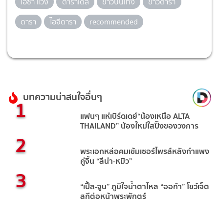
โอซา แวง
ดาราเดลี่
ข่าวบันเทิง
ข่าวดารา
ดารา
ไอจีดารา
recommended
บทความน่าสนใจอื่นๆ
1
แฟนๆ แห่เบิร์ดเดย์“น้องเหนือ ALTA
THAILAND” น้องใหม่ใสปิ๊งของวงการ
2
พระเอกหล่อคมเข้มเซอร์ไพรส์หลังกำแพง
คู่จิ้น “ลีน่า-หมิว”
3
“เปิ้ล-จูน” ภูมิใจน้ำตาไหล “ออก้า” โชว์เจ็ต
สกีต่อหน้าพระพักตร์