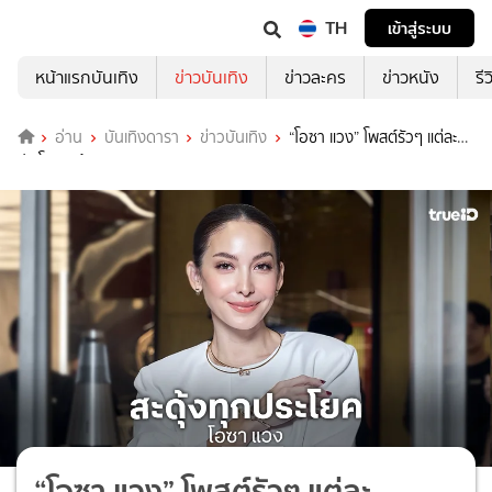
TH
เข้าสู่ระบบ
หน้าแรกบันเทิง
ข่าวบันเทิง
ข่าวละคร
ข่าวหนัง
รี
อ่าน
บันเทิงดารา
ข่าวบันเทิง
“โอซา แวง” โพสต์รัวๆ แต่ละ
ประโยคสะดุ้งสุดๆ
“โอซา แวง” โพสต์รัวๆ แต่ละ